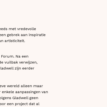
teeds met vredevolle
een gebrek aan inspiratie
artisticiteit.
ld Forum. Na een
de vuilbak verwijzen,
Gladwell zijn eerder
tieve wereld alleen maar
r enkele aanpassingen van
olgens Gladwell geen
oor een project dat al