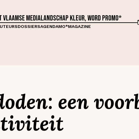
et Vlaamse medialandschap kleur, word proMO*
UTEURS
DOSSIERS
AGENDA
MO*MAGAZINE
oden: een voor
tiviteit