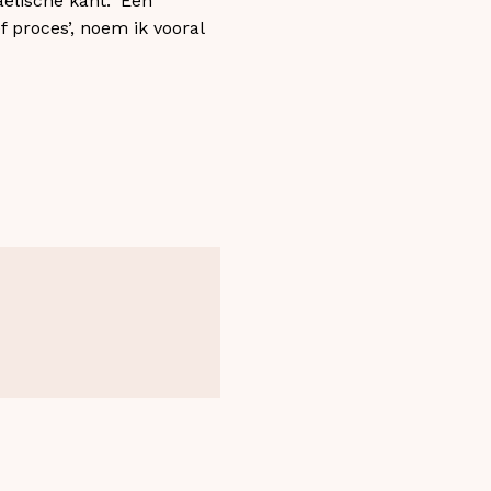
ëlische kant. ‘Een
 proces’, noem ik vooral