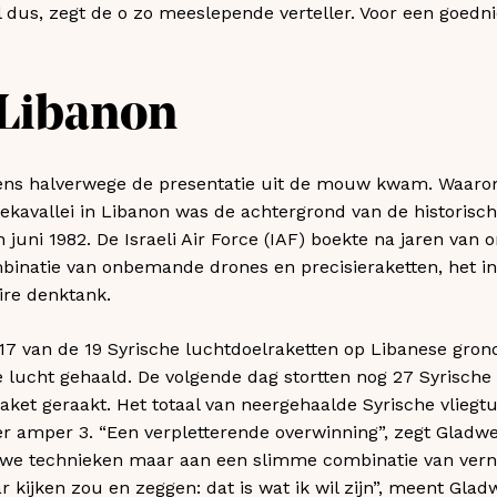
dus, zegt de o zo meeslepende verteller. Voor een goed
 Libanon
gens halverwege de presentatie uit de mouw kwam. Waarom 
avallei in Libanon was de achtergrond van de historische
n juni 1982. De Israeli Air Force (IAF) boekte na jaren va
mbinatie van onbemande drones en precisieraketten, het 
ire denktank.
7 van de 19 Syrische luchtdoelraketten op Libanese grond
de lucht gehaald. De volgende dag stortten nog 27 Syrische
raket geraakt. Het totaal van neergehaalde Syrische vliegt
 er amper 3. “Een verpletterende overwinning”, zegt Gladwe
uwe technieken maar aan een slimme combinatie van verni
 kijken zou en zeggen: dat is wat ik wil zijn”, meent Gladw