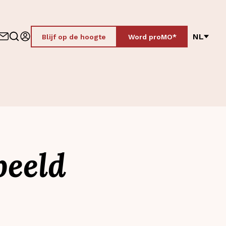
NL
Blijf op de hoogte
Word proMO*
beeld