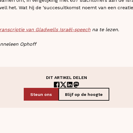
amen om, in vergelijking met 657 slachtoffers aan de Isra
ell het. Wat hij de ‘succesuitkomst noemt van een creatief
ranscriptie van Gladwells Israël-speech
na te lezen.
nneleen Ophoff
DIT ARTIKEL DELEN
Steun ons
Blijf op de hoogte