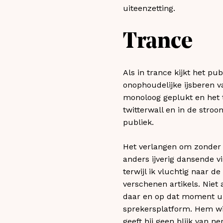
uiteenzetting.
Trance
Als in trance kijkt het p
onophoudelijke ijsberen v
monoloog geplukt en het 
twitterwall en in de stroo
publiek.
Het verlangen om zonder m
anders ijverig dansende vi
terwijl ik vluchtig naar d
verschenen artikels. Niet
daar en op dat moment uit
sprekersplatform. Hem wil
geeft hij geen blijk van ner