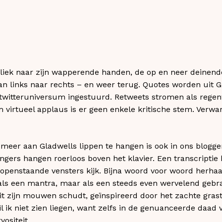
ubliek naar zijn wapperende handen, de op en neer deinend
an links naar rechts – en weer terug. Quotes worden uit 
twitteruniversum ingestuurd. Retweets stromen als regen
m virtueel applaus is er geen enkele kritische stem. Verwar
eer aan Gladwells lippen te hangen is ook in ons blogger
ngers hangen roerloos boven het klavier. Een transcriptie h
e openstaande vensters kijk. Bijna woord voor woord herhaa
 als een mantra, maar als een steeds even wervelend gebrac
 zijn mouwen schudt, geïnspireerd door het zachte grasta
 ik niet zien liegen, want zelfs in de genuanceerde daad
vositeit