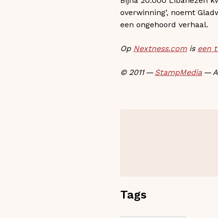
Bijna 20.000 Libanezen kw
overwinning’, noemt Gladw
een ongehoord verhaal.
Op
Nextness.com
is
een t
© 2011 —
StampMedia
— A
Tags