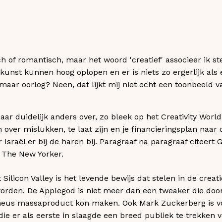
ch of romantisch, maar het woord 'creatief' associeer ik s
kunst kunnen hoog oplopen en er is niets zo ergerlijk als 
ar oorlog? Neen, dat lijkt mij niet echt een toonbeeld van 
ar duidelijk anders over, zo bleek op het Creativity Wor
over mislukken, te laat zijn en je financieringsplan naar 
 Israël er bij de haren bij. Paragraaf na paragraaf citeert 
t The New Yorker.
Silicon Valley is het levende bewijs dat stelen in de crea
orden. De Applegod is niet meer dan een tweaker die doo
heus massaproduct kon maken. Ook Mark Zuckerberg is v
ie er als eerste in slaagde een breed publiek te trekken v