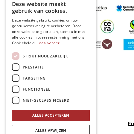
Deze website maakt
DUTCH
gebruik van cookies.
FRENCH
Deze website gebruikt cookies om uw
gebruikerservaring te verbeteren. Door
ENGLISH
onze website te gebruiken, stemt u in met
alle cookies in overeenstemming met ons
Cookiebeleid.
Lees verder
STRIKT NOODZAKELIJK
MO* wordt gesteund door
PRESTATIE
TARGETING
Volg ons
FUNCTIONEEL
NIET-GECLASSIFICEERD
ALLES ACCEPTEREN
Pr
ALLES AFWIJZEN