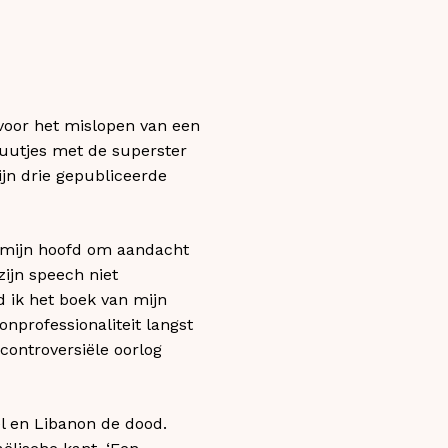
voor het mislopen van een
nuutjes met de superster
jn drie gepubliceerde
n mijn hoofd om aandacht
ijn speech niet
 ik het boek van mijn
nprofessionaliteit langst
ontroversiële oorlog
ël en Libanon de dood.