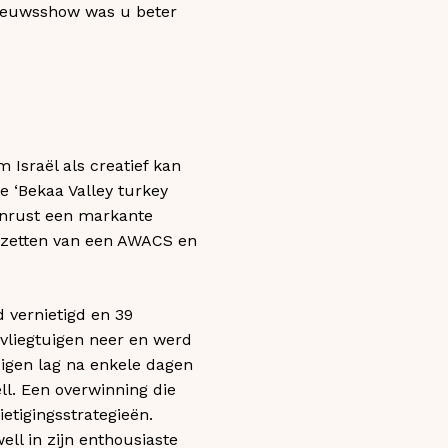
nieuwsshow was u beter
Israël als creatief kan
 ‘Bekaa Valley turkey
n onrust een markante
inzetten van een AWACS en
 vernietigd en 39
 vliegtuigen neer en werd
uigen lag na enkele dagen
ll. Een overwinning die
etigingsstrategieën.
ell in zijn enthousiaste