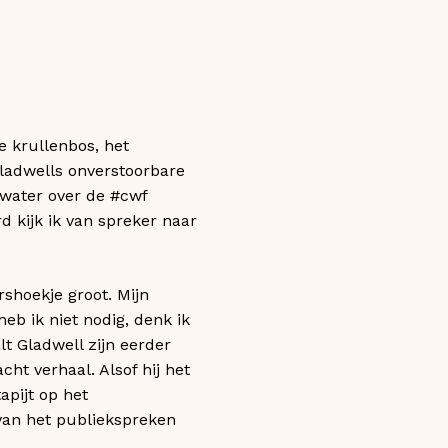
e krullenbos, het
Gladwells onverstoorbare
water over de #cwf
d kijk ik van spreker naar
shoekje groot. Mijn
eb ik niet nodig, denk ik
lt Gladwell zijn eerder
ht verhaal. Alsof hij het
pijt op het
 van het publiekspreken