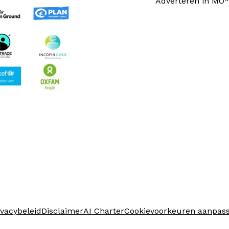
Adverteren in MO*
ivacybeleid
Disclaimer
AI Charter
Cookievoorkeuren aanpas