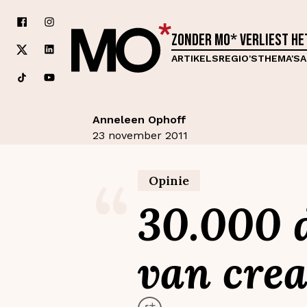
Zonder MO* verliest h
ARTIKELS
REGIO'S
THEMA'S
A
Anneleen Ophoff
23 november 2011
“
Opinie
30.000 d
van crea