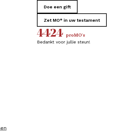
Doe een gift
Zet MO* in uw testament
4424
proMO's
Bedankt voor jullie steun!
sen