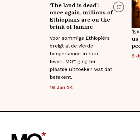
‘The land is dead’:
once again, millions of
Ethiopians are on the
brink of famine
‘E
Voor sommige Ethiopiërs
us
peo
dreigt al de vierde
hongersnood in hun
9 J
leven. MO* ging ter
plaatse uitzoeken wat dat
betekent.
16 Jan 24