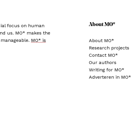
About MO*
cial focus on human
ound us. MO* makes the
d manageable.
MO* is
About MO*
Research projects
Contact MO*
Our authors
Writing for MO*
Adverteren in MO*