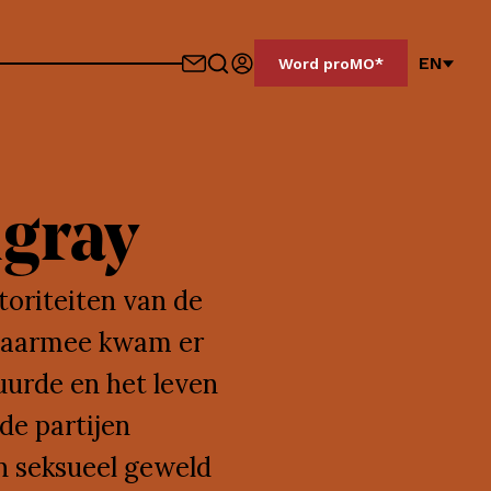
EN
Word proMO*
igray
oriteiten van de
 Daarmee kwam er
uurde en het leven
de partijen
n seksueel geweld