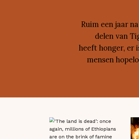
Ruim een jaar na
delen van Ti
heeft honger, er 
mensen hopeloo