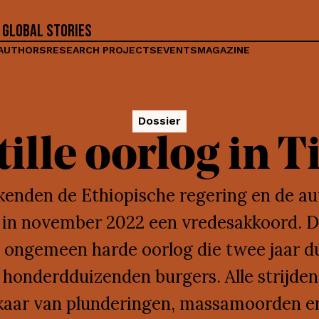
 global stories
AUTHORS
RESEARCH PROJECTS
EVENTS
MAGAZINE
Dossier
tille oorlog in T
enden de Ethiopische regering en de aut
y in november 2022 een vredesakkoord.
 ongemeen harde oorlog die twee jaar d
 honderdduizenden burgers. Alle strijden
kaar van plunderingen, massamoorden e