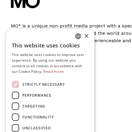
MO* is a unique non-profit media project with a spe
and global stories to help understand the world ar
×
changing world understandable, experienceable an
This website uses cookies
supported by these members.
DUTCH
MO* is supported by
This website uses cookies to improve user
FRENCH
experience. By using our website you
consent to all cookies in accordance with
ENGLISH
our Cookie Policy.
Read more
Follow us:
STRICTLY NECESSARY
PERFORMANCE
TARGETING
FUNCTIONALITY
UNCLASSIFIED