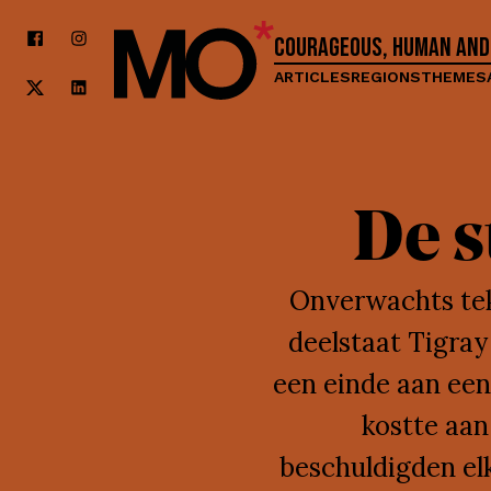
Courageous, human and
ARTICLES
REGIONS
THEMES
De s
Onverwachts tek
deelstaat Tigra
een einde aan een
kostte aan
beschuldigden el