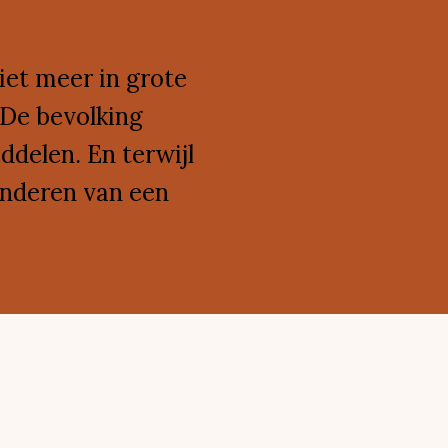
iet meer in grote
 De bevolking
ddelen. En terwijl
anderen van een