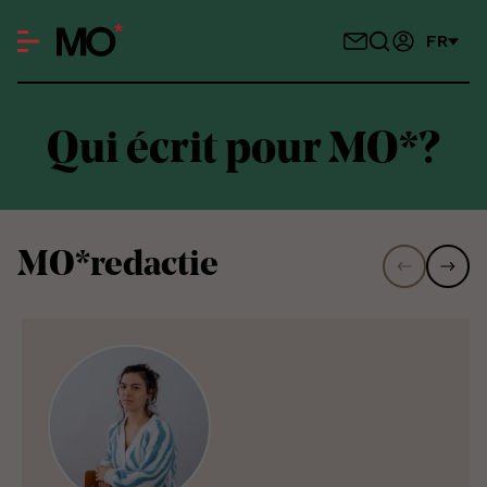
FR
Qui écrit pour MO*?
MO*redactie