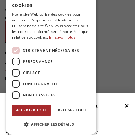
DUTCH
cookies
Vous nous aidez à grandir. MO*
FRENCH
Notre site Web utilise des cookies pour
n'existe pas sans votre soutien!
améliorer l"expérience utilisateur. En
ENGLISH
utilisant notre site Web, vous acceptez tous
Devenir proMO*
les cookies conformément à notre Politique
relative aux cookies.
Steun MO* met uw organisatie
En savoir plus
Soutenir MO*
STRICTEMENT NÉCESSAIRES
Soutenir MO*
PERFORMANCE
4424
proMO's
CIBLAGE
Merci pour votre soutien!
FONCTIONNALITÉ
Politique de confidentialité
NON CLASSIFIÉS
Disclaimer
✕
Ajoutez MO* à votre écran d'accueil
Ajuster les chœurs de cookie
ACCEPTER TOUT
REFUSER TOUT
site by
1. Appuyez sur le bouton de partage
AFFICHER LES DÉTAILS
2. Faites défiler vers le bas
3. Appuyez sur ‘Ajouter à l'écran d'accueil’