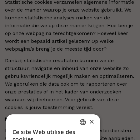
Statistische cookies verzamelen algemene informatie
over de manier waarop je onze website gebruikt. We
kunnen statistische analyses maken van de
informatie die we op deze manier krijgen. Hoe ben je
op onze webpagina terechtgekomen? Hoeveel keer
wordt een bepaald artikel gelezen? Op welke
webpagina’s breng je de meeste tijd door?
Dankzij statistische resultaten kunnen we de
structuur, navigatie en inhoud van onze website zo
gebruiksvriendelijk mogelijk maken en optimaliseren.
We gebruiken die data ook om te rapporteren over
onze prestaties of in het kader van onderzoeken
waaraan wij deelnemen. Voor gebruik van deze
cookies is jouw toestemming vereist.
Marketing cookies
×
Deze cookies hebben betrekking op allerlei diensten
Ce site Web utilise des
DUTCH
van derde partijen die we op onze website aanbieden.
cookies