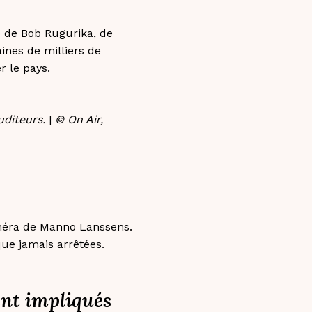
o de Bob Rugurika, de
ines de milliers de
r le pays.
uditeurs.
|
© On Air,
caméra de Manno Lanssens.
 que jamais arrêtées.
ent impliqués