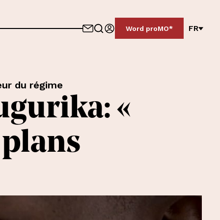
FR
Word proMO*
eur du régime
gurika: «
 plans