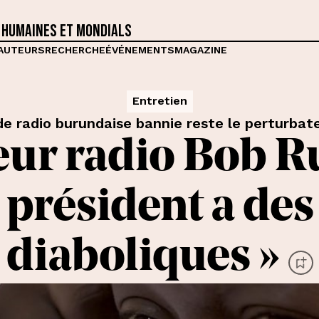
 humaines et mondials
AUTEURS
RECHERCHE
ÉVÉNEMENTS
MAGAZINE
Entretien
de radio burundaise bannie reste le perturbat
eur radio Bob Ru
 président a des
diaboliques »