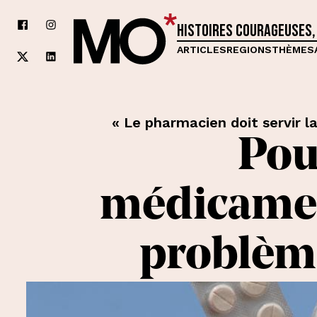
Histoires courageuses,
ARTICLES
REGIONS
THÈMES
« Le pharmacien doit servir la
Pou
médicament
problème