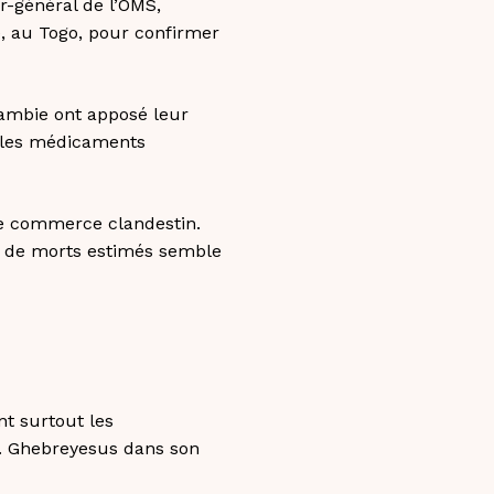
ur-général de l’OMS,
, au Togo, pour confirmer
Gambie ont apposé leur
e les médicaments
ce commerce clandestin.
e de morts estimés semble
nt surtout les
M. Ghebreyesus dans son