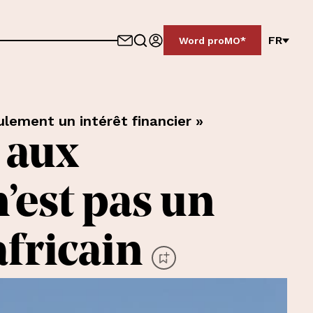
FR
Word proMO*
eulement un intérêt financier »
 aux
’est pas un
fricain