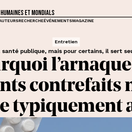
 humaines et mondials
AUTEURS
RECHERCHE
ÉVÉNEMENTS
MAGAZINE
Entretien
 santé publique, mais pour certains, il sert s
rquoi l’arnaque
s contrefaits n
 typiquement a