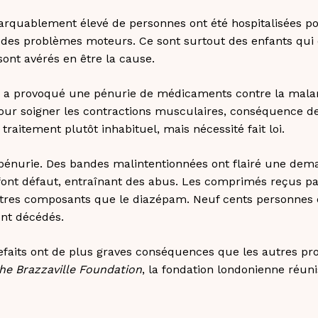
rquablement élevé de personnes ont été hospitalisées po
 des problèmes moteurs. Ce sont surtout des enfants qui 
ont avérés en être la cause.
on a provoqué une pénurie de médicaments contre la mala
our soigner les contractions musculaires, conséquence de
traitement plutôt inhabituel, mais nécessité fait loi.
 en pénurie. Des bandes malintentionnées ont flairé une de
ont défaut, entraînant des abus. Les comprimés reçus par
utres composants que le diazépam. Neuf cents personnes o
sont décédés.
faits ont de plus graves conséquences que les autres pro
he Brazzaville Foundation
, la fondation londonienne réuni