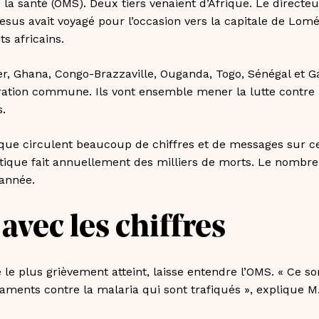
 la santé (OMS). Deux tiers venaient d’Afrique. Le directe
us avait voyagé pour l’occasion vers la capitale de Lomé
s africains.
r, Ghana, Congo-Brazzaville, Ouganda, Togo, Sénégal et 
ration commune. Ils vont ensemble mener la lutte contr
s.
s que circulent beaucoup de chiffres et de messages sur 
tique fait annuellement des milliers de morts. Le nombr
année.
vec les chiffres
é le plus grièvement atteint, laisse entendre l’OMS. « Ce so
caments contre la malaria qui sont trafiqués », explique 