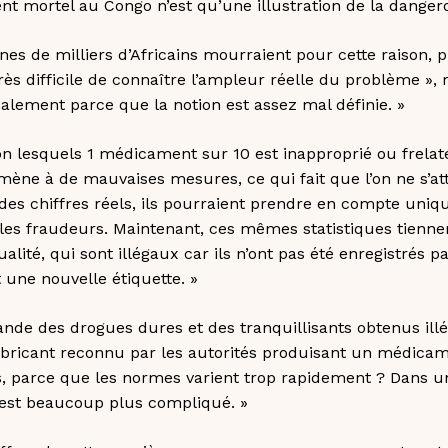
ident mortel au Congo n’est qu’une illustration de la dangero
es de milliers d’Africains mourraient pour cette raison, 
 très difficile de connaître l’ampleur réelle du problème »,
palement parce que la notion est assez mal définie. »
lon lesquels 1 médicament sur 10 est inapproprié ou frelat
 mène à de mauvaises mesures, ce qui fait que l’on ne s’at
des chiffres réels, ils pourraient prendre en compte uni
 les fraudeurs. Maintenant, ces mêmes statistiques tien
té, qui sont illégaux car ils n’ont pas été enregistrés pa
 une nouvelle étiquette. »
de des drogues dures et des tranquillisants obtenus illé
ricant reconnu par les autorités produisant un médicam
, parce que les normes varient trop rapidement ? Dans un 
 c’est beaucoup plus compliqué. »