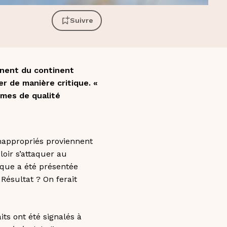
Suivre
nnent du continent
er de manière critique. «
èmes de qualité
nappropriés proviennent
loir s’attaquer au
ique a été présentée
ésultat ? On ferait
ts ont été signalés à