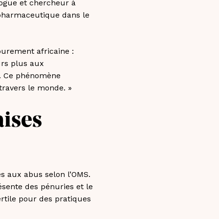
logue et chercheur à
e pharmaceutique dans le
purement africaine :
urs plus aux
té. Ce phénomène
travers le monde. »
aises
es aux abus selon l’OMS.
ésente des pénuries et le
rtile pour des pratiques