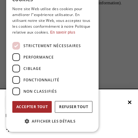
www.mo.be
(see the browser console for more information)
.
FRENCH
Notre site Web utilise des cookies pour
améliorer l"expérience utilisateur. En
ENGLISH
utilisant notre site Web, vous acceptez tous
les cookies conformément à notre Politique
relative aux cookies.
En savoir plus
STRICTEMENT NÉCESSAIRES
PERFORMANCE
CIBLAGE
FONCTIONNALITÉ
NON CLASSIFIÉS
✕
add-to-home-title
ACCEPTER TOUT
REFUSER TOUT
add-to-home-step1
AFFICHER LES DÉTAILS
add-to-home-step2
add-to-home-step3