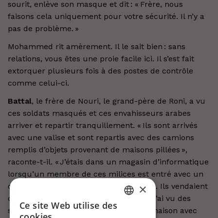
sourit, enlève son masque et dit : « Frère, nous
faisons cela uniquement pour votre sécurité. Il n’y a
pas de problème. »
Mohammed rit amèrement. Il le sait bien : sans
relations, vous êtes une proie facile ici. Il s’est fait
extorquer plusieurs fois à des postes de contrôle
comme celui-ci.
Battal
, le frère de Nouri, le grand-père de Roni, a vu
ces soldats masqués et ces envahisseurs arabes
arriver et repartir tranquillement. « Ils sont arrivés
avec une valise et sont repartis avec des camions
remplis d’objets provenant de maisons pillées »,
raconte-t-il. « J’étais dans un magasin d’informatique
lorsqu’un membre de ces milices est entré avec un
×
ordinateur portable. Il voulait le vendre. Ils vendaient
des objets provenant de nos maisons. J’ai vu des
Ce site Web utilise des
DUTCH
soldats de milices aller de maison en maison avec
cookies