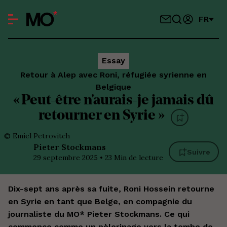
FR
Essay
Retour à Alep avec Roni, réfugiée syrienne en
Belgique
« Peut-être n'aurais-je jamais dû
retourner en Syrie »
©
Emiel Petrovitch
Pieter
Stockmans
Suivre
29 septembre 2025
•
23
Min de lecture
Dix-sept ans après sa fuite, Roni Hossein retourne
en Syrie en tant que Belge, en compagnie du
journaliste du MO* Pieter Stockmans. Ce qui
commence comme un pèlerinage vers la tombe de