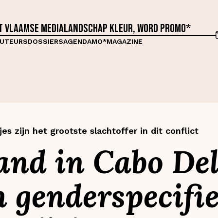
et Vlaamse medialandschap kleur, word proMO*
UTEURS
DOSSIERS
AGENDA
MO*MAGAZINE
s zijn het grootste slachtoffer in dit conflict
and in Cabo De
n genderspecifi