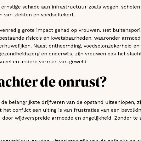
ot ernstige schade aan infrastructuur zoals wegen, scholen
 van ziekten en voedseltekort.
evenredig grote impact gehad op vrouwen. Het buitenspori
 bestaande risico’s en kwetsbaarheden, waaronder armoede
rhuwelijken. Naast ontheemding, voedselonzekerheid en
 gezondheidszorg en onderwijs, zijn vrouwen ook het slac
ksueel en andere vormen van geweld.
 achter de onrust?
e belangrijkste drijfveren van de opstand uiteenlopen, z
 het conflict een uiting is van frustraties van een bevolk
 door wijdverspreide armoede en ongelijkheid. Zonder te 