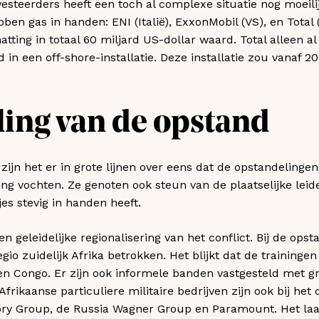
vesteerders heeft een toch al complexe situatie nog moeili
en gas in handen: ENI (Italië), ExxonMobil (VS), en Total (
atting in totaal 60 miljard US-dollar waard. Total alleen al
d in een off-shore-installatie. Deze installatie zou vanaf 2
ing van de opstand
ijn het er in grote lijnen over eens dat de opstandelingen
ing vochten. Ze genoten ook steun van de plaatselijke leide
es stevig in handen heeft.
n geleidelijke regionalisering van het conflict. Bij de opst
gio zuidelijk Afrika betrokken. Het blijkt dat de traininge
en Congo. Er zijn ook informele banden vastgesteld met 
frikaanse particuliere militaire bedrijven zijn ook bij het 
ry Group, de Russia Wagner Group en Paramount. Het laats