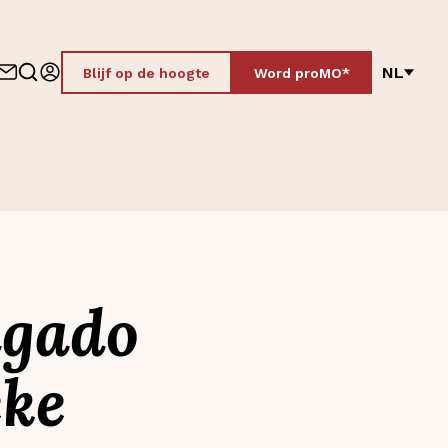
NL
Blijf op de hoogte
Word proMO*
lgado
eke