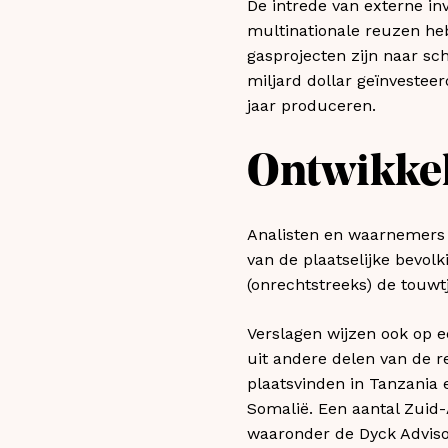
De intrede van externe in
multinationale reuzen hebb
gasprojecten zijn naar sch
miljard dollar geïnvesteer
jaar produceren.
Ontwikkel
Analisten en waarnemers z
van de plaatselijke bevolk
(onrechtstreeks) de touwtj
Verslagen wijzen ook op ee
uit andere delen van de re
plaatsvinden in Tanzania 
Somalië. Een aantal Zuid-A
waaronder de Dyck Adviso