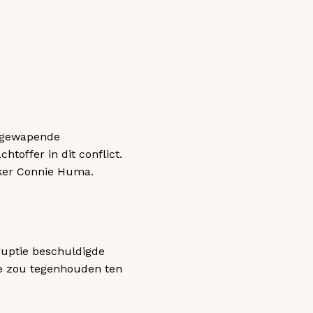
r gewapende
toffer in dit conflict.
ker Connie Huma.
ruptie beschuldigde
ie zou tegenhouden ten