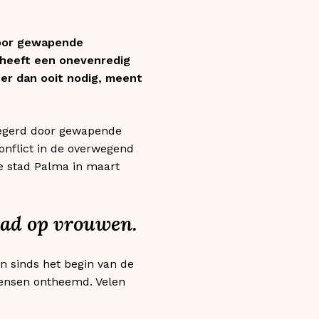
oor gewapende
t heeft een onevenredig
er dan ooit nodig, meent
legerd door gewapende
conflict in de overwegend
de stad Palma in maart
had op vrouwen.
jn sinds het begin van de
ensen ontheemd. Velen