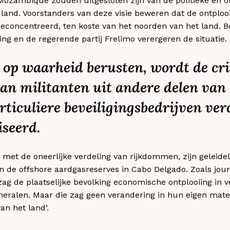
Mozambique zouden uitgesloten zijn van de politieke en 
 land. Voorstanders van deze visie beweren dat de ontplooi
geconcentreerd, ten koste van het noorden van het land. 
ing en de regerende partij Frelimo verergeren de situatie.
n op waarheid berusten, wordt de cri
an militanten uit andere delen van 
rticuliere beveiligingsbedrijven ver
iseerd.
met de oneerlijke verdeling van rijkdommen, zijn geleidel
n de offshore aardgasreserves in Cabo Delgado. Zoals jou
ag de plaatselijke bevolking economische ontplooiing in 
neralen. Maar die zag geen verandering in hun eigen mat
an het land’.