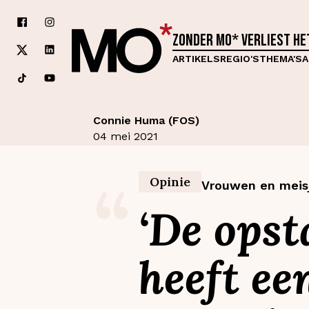
Zonder MO* verliest h
ARTIKELS
REGIO'S
THEMA'S
A
Connie Huma (FOS)
04 mei 2021
“
Opinie
Vrouwen en meisje
‘De opst
heeft ee