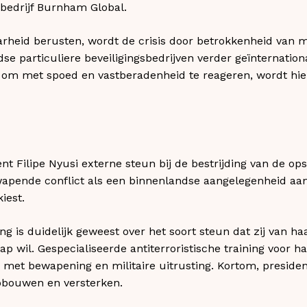
sbedrijf Burnham Global.
rheid berusten, wordt de crisis door betrokkenheid van m
se particuliere beveiligingsbedrijven verder geïnternation
om met spoed en vastberadenheid te reageren, wordt hier
ent Filipe Nyusi externe steun bij de bestrijding van de o
apende conflict als een binnenlandse aangelegenheid aan
kiest.
 is duidelijk geweest over het soort steun dat zij van h
p wil. Gespecialiseerde antiterroristische training voor h
 met bewapening en militaire uitrusting. Kortom, president
pbouwen en versterken.