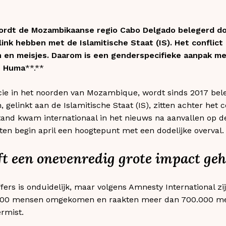
wordt de Mozambikaanse regio
Cabo
Delgado
belegerd d
 link hebben met de
Islamitische
Staat (IS). Het conflic
 en meisjes. Daarom is een genderspecifieke aanpak me
e
Huma
**.**
cie in het noorden van Mozambique, wordt sinds 2017 be
, gelinkt aan de Islamitische Staat (IS), zitten achter het 
stand kwam internationaal in het nieuws na aanvallen op 
kten begin april een hoogtepunt met een dodelijke overval.
eft een onevenredig grote impact ge
fers is onduidelijk, maar volgens Amnesty International zi
2500 mensen omgekomen en raakten meer dan 700.000 m
ermist.