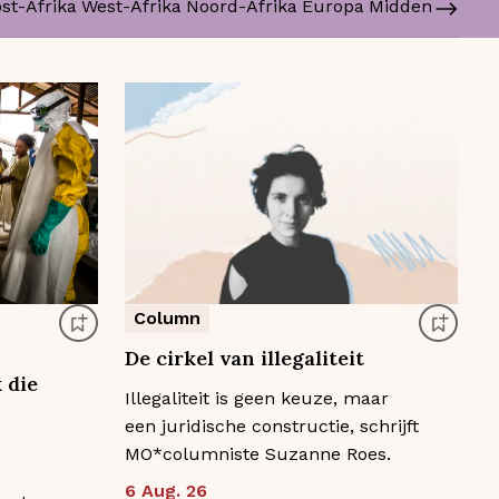
st-Afrika
West-Afrika
Noord-Afrika
Europa
Midden-Oosten
Column
De cirkel van illegaliteit
 die
Illegaliteit is geen keuze, maar
een juridische constructie, schrijft
MO*columniste Suzanne Roes.
6 Aug. 26