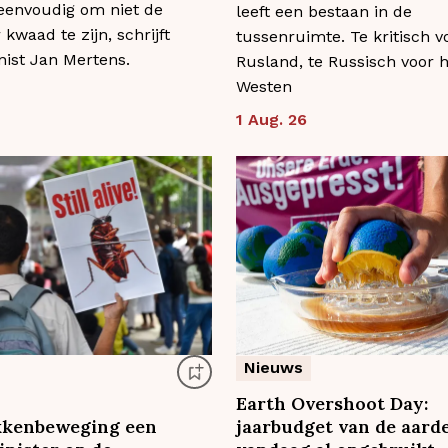
 eenvoudig om niet de
leeft een bestaan in de
kwaad te zijn, schrijft
tussenruimte. Te kritisch v
st Jan Mertens.
Rusland, te Russisch voor 
Westen
1 Aug. 26
Nieuws
Earth Overshoot Day:
kkenbeweging een
jaarbudget van de aard