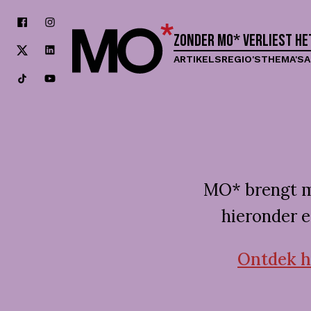
Zonder MO* verliest h
ARTIKELS
REGIO'S
THEMA'S
A
MO* brengt mo
hieronder e
Ontdek hi