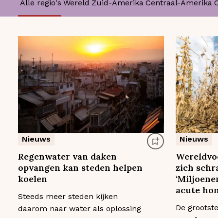
Alle regio's
Wereld
Zuid-Amerika
Centraal-Amerika
Nieuws
Nieuws
Regenwater van daken
Wereldvo
opvangen kan steden helpen
zich schr
koelen
‘Miljoene
acute ho
Steeds meer steden kijken
De grootst
daarom naar water als oplossing