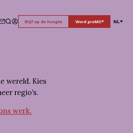
NL
Blijf op de hoogte
Word proMO*
e wereld. Kies
eer regio's.
 ons werk.