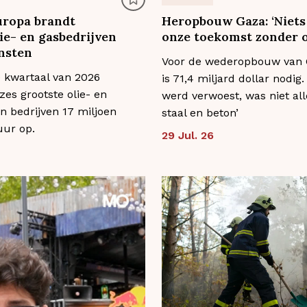
uropa brandt
Heropbouw Gaza: ‘Niets
ie- en gasbedrijven
onze toekomst zonder o
nsten
Voor de wederopbouw van
 kwartaal van 2026
is 71,4 miljard dollar nodig.
zes grootste olie- en
werd verwoest, was niet al
n bedrijven 17 miljoen
staal en beton’
uur op.
29 Jul. 26