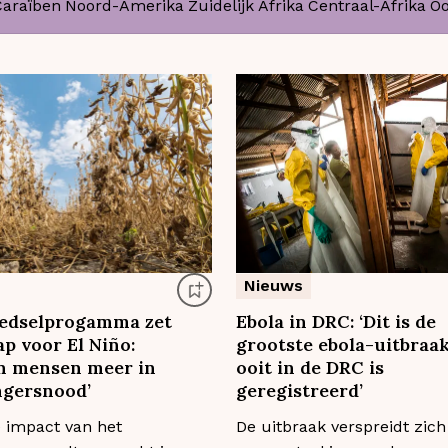
Caraïben
Noord-Amerika
Zuidelijk Afrika
Centraal-Afrika
Oo
Nieuws
edselprogamma zet
Ebola in DRC: ‘Dit is de
ap voor El Niño:
grootste ebola-uitbraak
n mensen meer in
ooit in de DRC is
ngersnood’
geregistreerd’
e impact van het
De uitbraak verspreidt zich