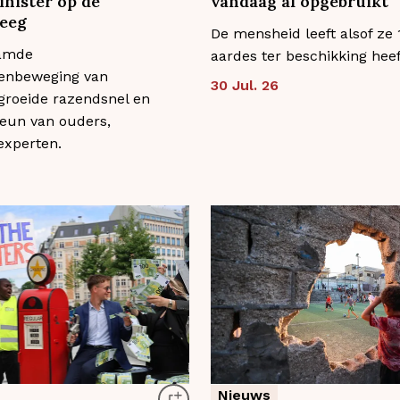
inister op de
vandaag al opgebruikt
reeg
De mensheid leeft alsof ze 
amde
aardes ter beschikking heef
enbeweging van
30 Jul. 26
groeide razendsnel en
teun van ouders,
experten.
Nieuws