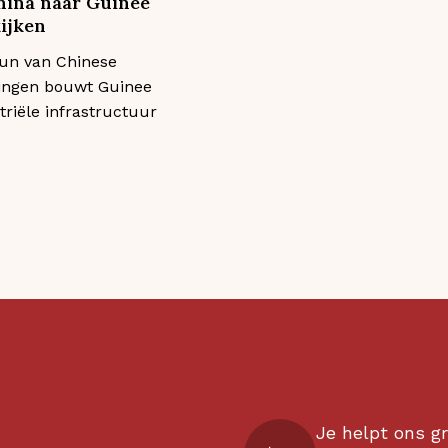
China naar Guinee
ijken
un van Chinese
ngen bouwt Guinee
triële infrastructuur
Je helpt ons gr