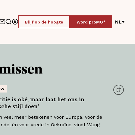
NL
Blijf op de hoogte
Word proMO*
e missen
ew
itie is oké, maar laat het ons in
che stijl doen’
n veel meer betekenen voor Europa, voor de
ndel én voor vrede in Oekraïne, vindt Wang