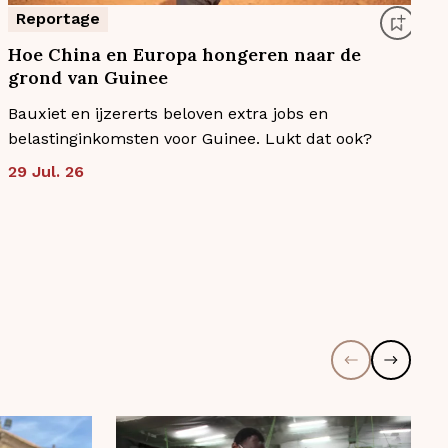
Reportage
Hoe China en Europa hongeren naar de
grond van Guinee
z
Bauxiet en ijzererts beloven extra jobs en
G
belastinginkomsten voor Guinee. Lukt dat ook?
s
u
29 Jul. 26
2