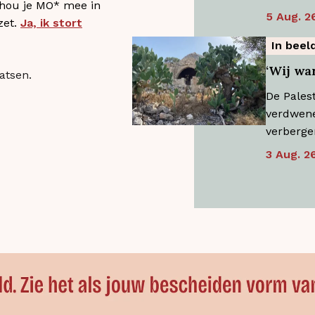
 hou je MO* mee in
5 Aug. 2
zet.
Ja, ik stort
In beel
‘Wij war
atsen.
De Pales
verdwene
verberge
3 Aug. 2