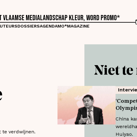
et Vlaamse medialandschap kleur, word proMO*
UTEURS
DOSSIERS
AGENDA
MO*MAGAZINE
Niet t
e
Intervi
‘Compet
Olympis
China ka
wereldha
t te verdwijnen.
Huiyao.