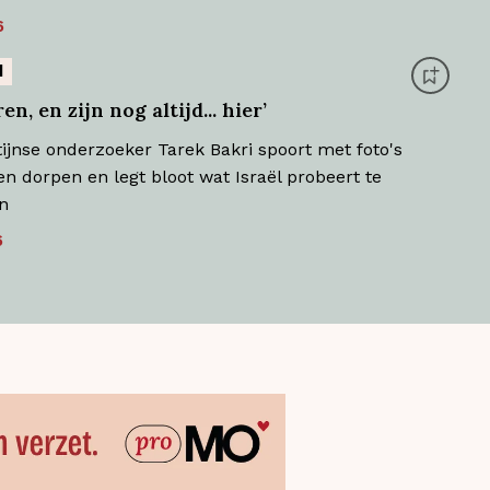
6
d
en, en zijn nog altijd... hier’
tijnse onderzoeker Tarek Bakri spoort met foto's
n dorpen en legt bloot wat Israël probeert te
n
6