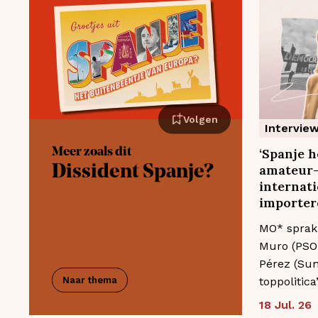
Volgen
Intervie
Meer zoals dit
‘Spanje h
amateur-
Dissident Spanje?
internati
importer
MO* sprak
Muro (PSOE
Pérez (Su
Naar thema
toppolitica’
18 Jul. 26