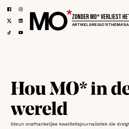
Zonder MO* verliest h
ARTIKELS
REGIO'S
THEMA'S
A
Hou MO* in d
wereld
Steun onafhankelijke kwaliteitsjournalistiek die dreig