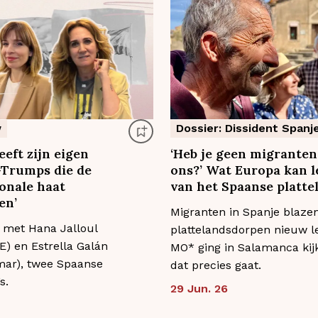
w
Dossier: Dissident Spanj
eeft zijn eigen
‘Heb je geen migranten
Trumps die de
ons?’ Wat Europa kan l
onale haat
van het Spaanse platte
en’
Migranten in Spanje blazen
 met Hana Jalloul
plattelandsdorpen nieuw le
) en Estrella Galán
MO* ging in Salamanca kij
mar), twee Spaanse
dat precies gaat.
s.
29 Jun. 26