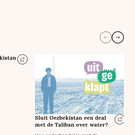
kistan
'
5
Sluit Oezbekistan een deal
met de Taliban over water?