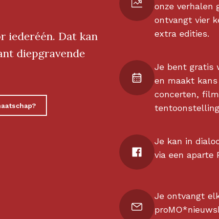
onze verhalen 
ontvangt vier 
extra edities.
r iederéén. Dat kan
want diepgravende
Je bent grati
en maakt kans 
concerten, film
maatschap?
tentoonstelling
Je kan in dialo
via een aparte
Je ontvangt el
proMO*nieuwsb