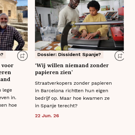
e?
Dossier: Dissident Spanje?
 voor
‘Wij willen niemand zonder
‘
eren
papieren zien’
D
land
Straatverkopers zonder papieren
m
 lege
in Barcelona richtten hun eigen
d
ven in.
bedrijf op. Maar hoe kwamen ze
d
ken hoe
in Spanje terecht?
1
22 Jun. 26