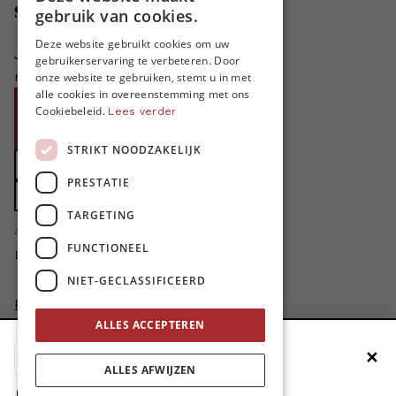
DUTCH
Steun MO*
gebruik van cookies.
FRENCH
Deze website gebruikt cookies om uw
Je helpt ons groeien. MO* bestaat
gebruikerservaring te verbeteren. Door
ENGLISH
niet zonder jouw steun!
onze website te gebruiken, stemt u in met
alle cookies in overeenstemming met ons
Word proMO*
Cookiebeleid.
Lees verder
Steun MO* met uw organisatie
STRIKT NOODZAKELIJK
Doe een gift
PRESTATIE
Zet MO* in uw testament
TARGETING
4424
proMO's
FUNCTIONEEL
Bedankt voor jullie steun!
NIET-GECLASSIFICEERD
Privacybeleid
Disclaimer
ALLES ACCEPTEREN
AI Charter
✕
Voeg MO* toe aan je beginscherm
Cookievoorkeuren aanpassen
ALLES AFWIJZEN
site by
1. Druk op de deelknop