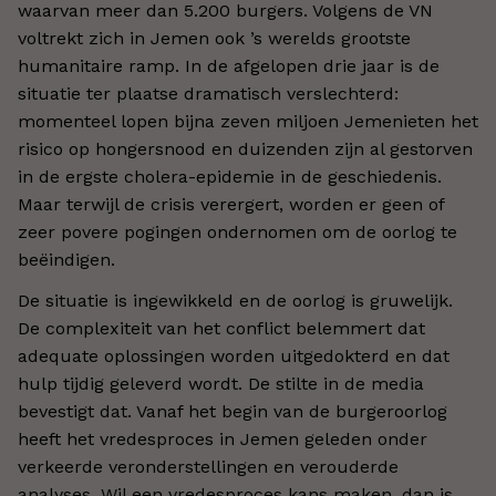
waarvan meer dan 5.200 burgers. Volgens de VN
voltrekt zich in Jemen ook ’s werelds grootste
humanitaire ramp. In de afgelopen drie jaar is de
situatie ter plaatse dramatisch verslechterd:
momenteel lopen bijna zeven miljoen Jemenieten het
risico op hongersnood en duizenden zijn al gestorven
in de ergste cholera-epidemie in de geschiedenis.
Maar terwijl de crisis verergert, worden er geen of
zeer povere pogingen ondernomen om de oorlog te
beëindigen.
De situatie is ingewikkeld en de oorlog is gruwelijk.
De complexiteit van het conflict belemmert dat
adequate oplossingen worden uitgedokterd en dat
hulp tijdig geleverd wordt. De stilte in de media
bevestigt dat. Vanaf het begin van de burgeroorlog
heeft het vredesproces in Jemen geleden onder
verkeerde veronderstellingen en verouderde
analyses. Wil een vredesproces kans maken, dan is