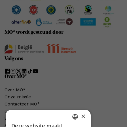
MO* wordt gesteund door
Volg ons
Over MO*
Over MO*
Onze missie
Contacteer MO*
Onze auteurs
×
Schrijven voor MO*?
Deze website maakt
Adverteren in MO*