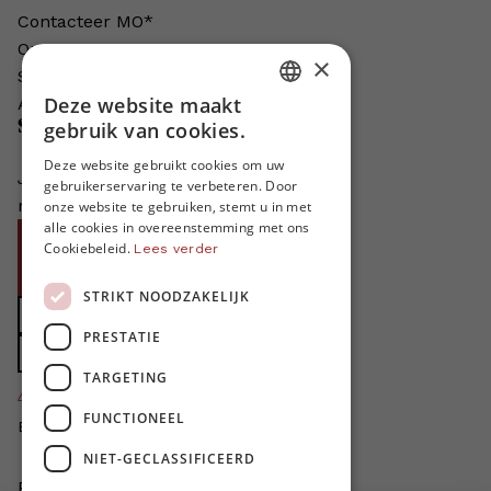
Contacteer MO*
Onze auteurs
×
Schrijven voor MO*?
Deze website maakt
Adverteren in MO*
DUTCH
Steun MO*
gebruik van cookies.
FRENCH
Deze website gebruikt cookies om uw
Je helpt ons groeien. MO* bestaat
gebruikerservaring te verbeteren. Door
ENGLISH
niet zonder jouw steun!
onze website te gebruiken, stemt u in met
alle cookies in overeenstemming met ons
Word proMO*
Cookiebeleid.
Lees verder
Steun MO* met uw organisatie
STRIKT NOODZAKELIJK
Doe een gift
PRESTATIE
Zet MO* in uw testament
TARGETING
4424
proMO's
FUNCTIONEEL
Bedankt voor jullie steun!
NIET-GECLASSIFICEERD
Privacybeleid