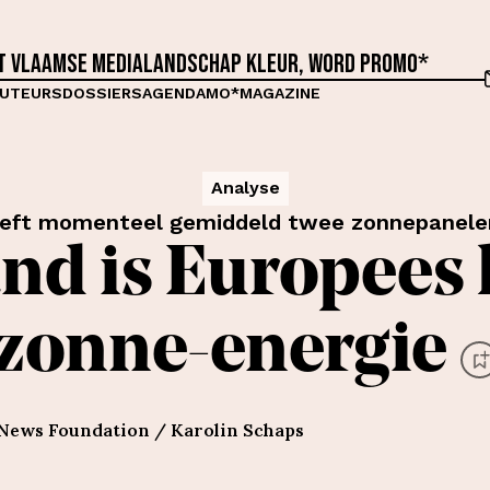
et Vlaamse medialandschap kleur, word proMO*
UTEURS
DOSSIERS
AGENDA
MO*MAGAZINE
Analyse
eft momenteel gemiddeld twee zonnepanele
nd is Europees l
zonne-energie
News Foundation / Karolin Schaps