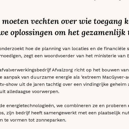
e moeten vechten over wie toegang kr
we oplossingen om het gezamenlijk t
onderzoekt hoe de planning van locaties en de financiël
edigen, zegt een woordvoerder van het ministerie van E
j afvalverwerkingsbedrijf Afvalzorg richt op het bouwen va
 aanpak van duurzame energie als ‘extreem MacGyver-ach
tv-show uit de jaren tachtig over een vindingrijke geheim 
 uit alledaagse voorwerpen.
de energietechnologieën, we combineren ze en proberen
bs, zijn bedrijf heeft samengewerkt met een plaatselijk nu
om te vormen tot zonneparken.