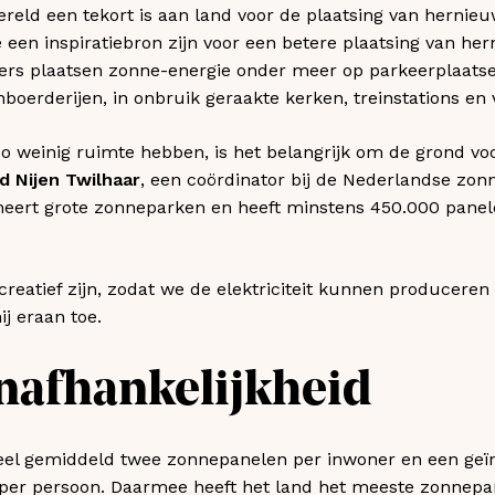
wereld een tekort is aan land voor de plaatsing van hernie
een inspiratiebron zijn voor een betere plaatsing van he
ers plaatsen zonne-energie onder meer op parkeerplaats
oerderijen, in onbruik geraakte kerken, treinstations en 
o weinig ruimte hebben, is het belangrijk om de grond v
d Nijen Twilhaar
, een coördinator bij de Nederlandse zon
beheert grote zonneparken en heeft minstens 450.000 panel
creatief zijn, zodat we de elektriciteit kunnen produceren
ij eraan toe.
nafhankelijkheid
el gemiddeld twee zonnepanelen per inwoner en een geï
 per persoon. Daarmee heeft het land het meeste zonnepa