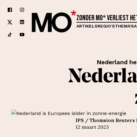
Zonder MO* verliest h
ARTIKELS
REGIO'S
THEMA'S
A
Nederland he
Nederla
IPS / Thomsion Reuters 
12 maart 2023