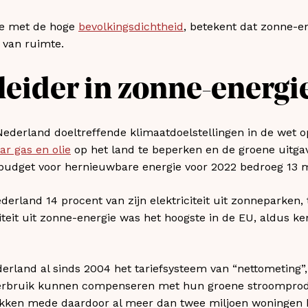
ie met de hoge
bevolkingsdichtheid
, betekent dat zonne-en
n van ruimte.
leider in zonne-energi
Nederland doeltreffende klimaatdoelstellingen in de wet 
ar gas en olie
op het land te beperken en de groene uitga
budget voor hernieuwbare energie voor 2022 bedroeg 13 m
erland 14 procent van zijn elektriciteit uit zonneparken,
citeit uit zonne-energie was het hoogste in de EU, aldus
ederland al sinds 2004 het tariefsysteem van “nettometing
rbruik kunnen compenseren met hun groene stroomprodu
wekken mede daardoor al meer dan twee miljoen woninge