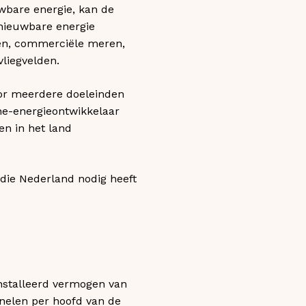
uwbare energie, kan de
rnieuwbare energie
en, commerciële meren,
vliegvelden.
oor meerdere doeleinden
ne-energieontwikkelaar
en in het land
 die Nederland nodig heeft
nstalleerd vermogen van
nelen per hoofd van de