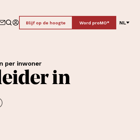
NL
Blijf op de hoogte
Word proMO*
n per inwoner
eider in