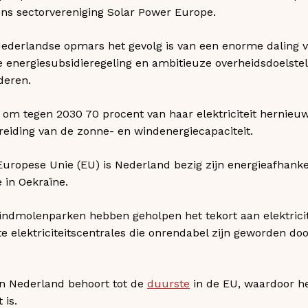
ens sectorvereniging Solar Power Europe.
Nederlandse opmars het gevolg is van een enorme daling v
e energiesubsidieregeling en ambitieuze overheidsdoelstel
deren.
r om tegen 2030 70 procent van haar elektriciteit hernie
reiding van de zonne- en windenergiecapaciteit.
Europese Unie (EU) is Nederland bezig zijn energieafhanke
 in Oekraïne.
dmolenparken hebben geholpen het tekort aan elektricitei
e elektriciteitscentrales die onrendabel zijn geworden do
n Nederland behoort tot de
duurste
in de EU, waardoor he
 is.