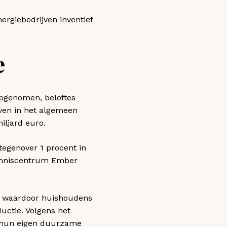
ergiebedrijven inventief
e
opgenomen, beloftes
ven in het algemeen
iljard euro.
 tegenover 1 procent in
 kenniscentrum Ember
”, waardoor huishoudens
ctie. Volgens het
n hun eigen duurzame