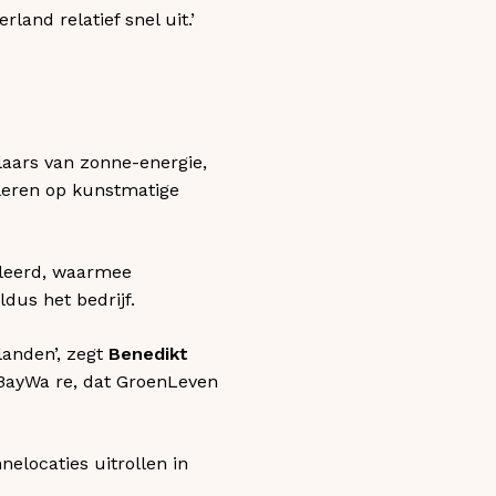
land relatief snel uit.’
laars van zonne-energie,
leren op kunstmatige
lleerd, waarmee
ldus het bedrijf.
landen’, zegt
Benedikt
 BayWa re, dat GroenLeven
elocaties uitrollen in