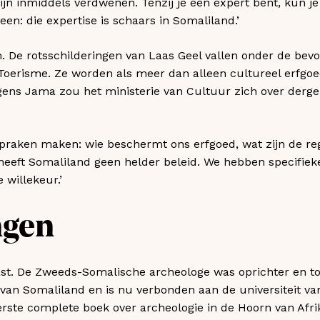
ijn inmiddels verdwenen. Tenzij je een expert bent, kun je
n: die expertise is schaars in Somaliland.’
. De rotsschilderingen van Laas Geel vallen onder de bev
 Toerisme. Ze worden als meer dan alleen cultureel erfg
ens Jama zou het ministerie van Cultuur zich over derge
spraken maken: wie beschermt ons erfgoed, wat zijn de re
heeft Somaliland geen helder beleid. We hebben specifiek
 willekeur.’
ngen
st. De Zweeds-Somalische archeologe was oprichter en to
van Somaliland en is nu verbonden aan de universiteit va
erste complete boek over archeologie in de Hoorn van Afri