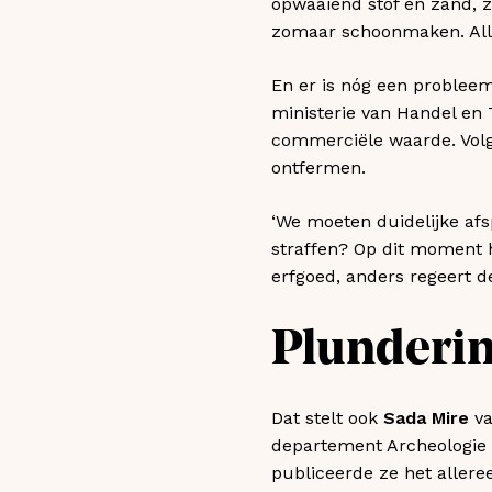
opwaaiend stof en zand, z
zomaar schoonmaken. Allee
En er is nóg een probleem
ministerie van Handel en
commerciële waarde. Volg
ontfermen.
‘We moeten duidelijke af
straffen? Op dit moment 
erfgoed, anders regeert de
Plunderi
Dat stelt ook
Sada Mire
va
departement Archeologie 
publiceerde ze het allere