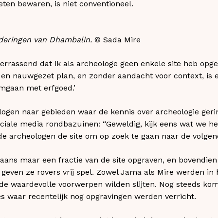
ten bewaren, is niet conventioneel.
lderingen van Dhambalin.
© Sada Mire
errassend dat ik als archeologe geen enkele site heb opgeg
n nauwgezet plan, en zonder aandacht voor context, is
mgaan met erfgoed.’
logen naar gebieden waar de kennis over archeologie gering
ociale media rondbazuinen: “Geweldig, kijk eens wat we 
e archeologen de site om op zoek te gaan naar de volgende
ans maar een fractie van de site opgraven, en bovendien 
geven ze rovers vrij spel. Zowel Jama als Mire werden in
de waardevolle voorwerpen wilden slijten. Nog steeds ko
tes waar recentelijk nog opgravingen werden verricht.