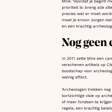
Mire: ‘Voordat je begint m
prioriteit is: breng alle 
precies wat er moet word
moet je ervoor zorgen dat
en een krachtig archeologi
Nog geen 
In 2011 zette Mire een c
verschenen artikels op C
boodschap voor archeolo
weinig effect.
‘Archeologen trekken nog s
kortzichtige visie op arc
of meer fondsen te krijge
regels, een krachtig belei