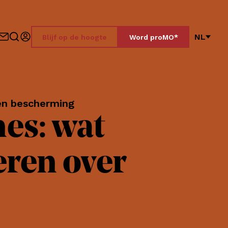
NL
Blijf op de hoogte
Word proMO*
nen bescherming
nes: wat
eren over