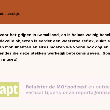
min leestijd
oor het grijpen in Somaliland, en is helaas weinig bes
devolle objecten is eerder een westerse reflex, duidt 
an monumenten en sites moeten we vooral ook oog en 
gendes die deze plekken werkelijk betekenis geven. ‘Som
in musea.’