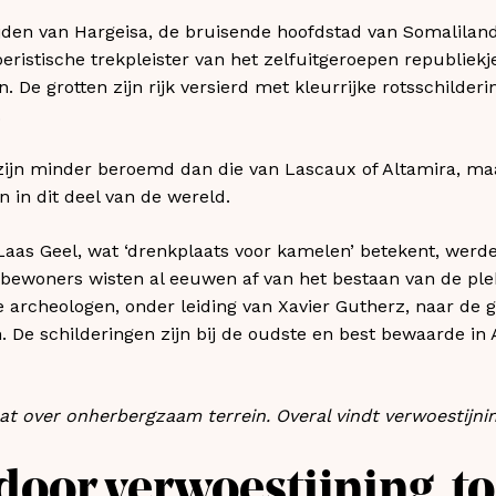
jden van Hargeisa, de bruisende hoofdstad van Somaliland
oeristische trekpleister van het zelfuitgeroepen republiekj
n. De grotten zijn rijk versierd met kleurrijke rotsschilder
.
zijn minder beroemd dan die van Lascaux of Altamira, maa
 in dit deel van de wereld.
Laas Geel, wat ‘drenkplaats voor kamelen’ betekent, werde
 bewoners wisten al eeuwen af van het bestaan van de ple
archeologen, onder leiding van Xavier Gutherz, naar de g
 De schilderingen zijn bij de oudste en best bewaarde in 
t over onherbergzaam terrein. Overal vindt verwoestijnin
door verwoestijning, t