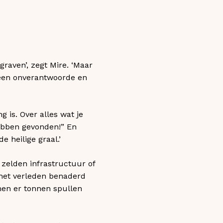
raven’, zegt Mire. ‘Maar
 een onverantwoorde en
 is. Over alles wat je
hebben gevonden!” En
 heilige graal.’
zelden infrastructuur of
 het verleden benaderd
men er tonnen spullen