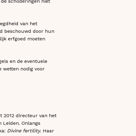
 de schilderingen niet
oegdheid van het
oed beschouwd door hun
lijk erfgoed moeten
gels en de eventuele
e wetten nodig voor
t 2012 directeur van het
n Leiden. Onlangs
ka:
Divine fertility
. Haar