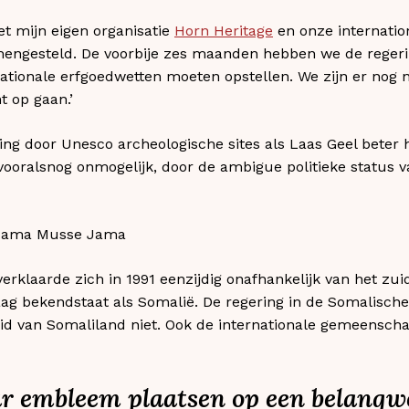
t mijn eigen organisatie
Horn Heritage
en onze internatio
engesteld. De voorbije zes maanden hebben we de reger
ationale erfgoedwetten moeten opstellen. We zijn er nog n
 op gaan.’
ng door Unesco archeologische sites als Laas Geel beter
 vooralsnog onmogelijk, door de ambigue politieke status 
ama Musse Jama
erklaarde zich in 1991 eenzijdig onafhankelijk van het zui
aag bekendstaat als Somalië. De regering in de Somalisc
id van Somaliland niet. Ook de internationale gemeenscha
r embleem plaatsen op een belangwe