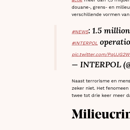
douane-, grens- en milie
verschillende vormen van 
: 1.5 milli
#NEWS
operatio
#INTERPOL
pic.twitter.com/PqUJG2W
— INTERPOL 
Naast terrorisme en mense
zeker niet. Het fenomeen 
twee tot drie keer meer 
Milieucri