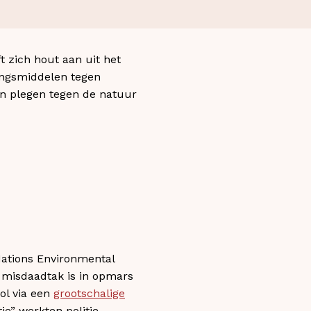
 zich hout aan uit het
dingsmiddelen tegen
den plegen tegen de natuur
 Nations Environmental
 misdaadtak is in opmars
ol via een
grootschalige
ie” werkten politie-,