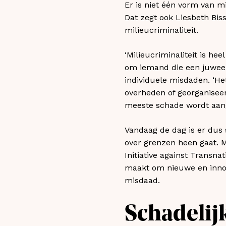
Er is niet één vorm van m
Dat zegt ook Liesbeth Bi
milieucriminaliteit.
‘Milieucriminaliteit is hee
om iemand die een juweel ko
individuele misdaden. ‘H
overheden of georganiseer
meeste schade wordt aang
Vandaag de dag is er dus
over grenzen heen gaat. M
Initiative against Transnat
maakt om nieuwe en innov
misdaad.
Schadelijk