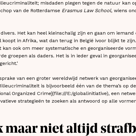
ilieucriminaliteit; misdaden plegen tegen de natuur kan o
sschop van de Rotterdamse
Erasmus Law School
, wiens on
l divers. Het kan heel kleinschalig zijn en gaan om iemand d
opt in Afrika, wat dan terug in België ivoor blijkt te zijn.’ 
et kan ook om meer systematische en georganiseerde vor
de groepen als daders. Het is in ieder geval in georganise
ericht.’
 sprake van een groter wereldwijd netwerk van georganis
ilieucriminaliteit is bijvoorbeeld één van de thema’s op d
ional Organized Crime](file:///E:/globalinitiative), een netw
atieve strategieën te zoeken als antwoord op alle vorme
 maar niet altijd straf