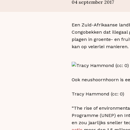
04 september 2017
Een Zuid-Afrikaanse land
Congobekken dat illegaal 
plagen in groente- en frui
kan op velerlei manieren. E
Ook neushoornhoorn is een
Tracy Hammond (cc: 0)​
“The rise of environmenta
Programme (UNEP) en Inte
en zou jaarlijks sneller 
actie
meer dan 1,5 miljoen 