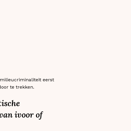
milieucriminaliteit eerst
oor te trekken.
tische
van ivoor of