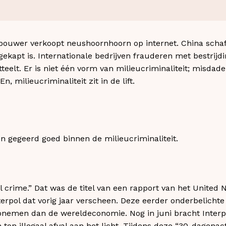
bouwer verkoopt neushoornhoorn op internet. China schaft
gekapt is. Internationale bedrijven frauderen met bestrij
tteelt. Er is niet één vorm van milieucriminaliteit; misda
n, milieucriminaliteit zit in de lift.
 gegeerd goed binnen de milieucriminaliteit.
l crime.” Dat was de titel van een rapport van het United
rpol dat vorig jaar verscheen. Deze eerder onderbelichte
teonemen dan de wereldeconomie. Nog in juni bracht Interp
ton illegaal afval aan het licht. Tijdens deze “30-dagenact