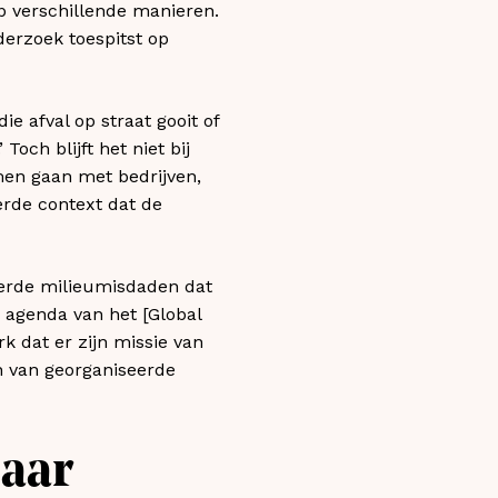
p verschillende manieren.
derzoek toespitst op
ie afval op straat gooit of
Toch blijft het niet bij
men gaan met bedrijven,
erde context dat de
eerde milieumisdaden dat
e agenda van het [Global
erk dat er zijn missie van
n van georganiseerde
baar