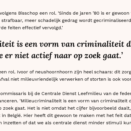
olgens Bisschop een rol. ‘Sinds de jaren ’80 is er gewoon
 strafbaar, meer schadelijk gedrag wordt gecriminaliseerd
de feiten effectief vervolgd.’
teit is een vorm van criminaliteit 
je er niet actief naar op zoek gaat.’
een rol. Ivoor of neushoornhoorn zijn heel schaars: dit zorg
val niet milieuvriendelijk verwerken of storten is ook voord
ommissaris bij de Centrale Dienst Leefmilieu van de federa
nceren. ‘Milieucriminaliteit is een vorm van criminaliteit d
op zoek gaat. Het is niet omdat het cijfer bijvoorbeeld daal
 in België. Hier heeft dit gewoon te maken met het feit dat
n inzetten of dat we als centrale dienst minder stimuli k