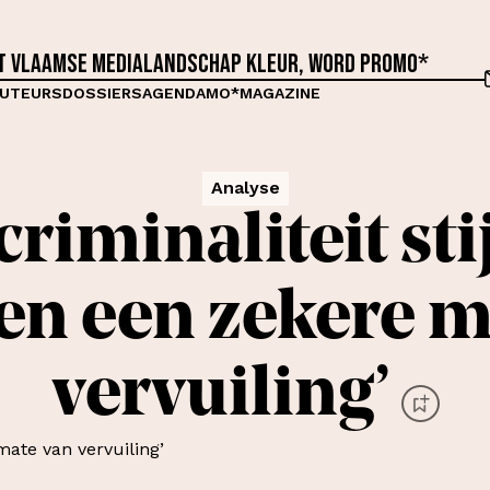
et Vlaamse medialandschap kleur, word proMO*
UTEURS
DOSSIERS
AGENDA
MO*MAGAZINE
Analyse
riminaliteit sti
ren een zekere m
vervuiling’