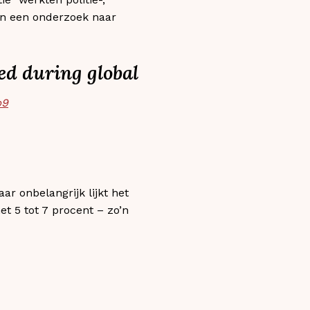
in een onderzoek naar
zed during global
p9
r onbelangrijk lijkt het
t 5 tot 7 procent – zo’n