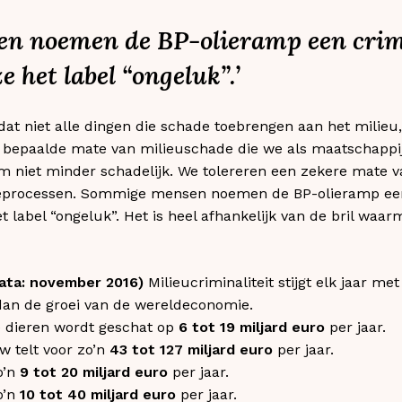
n noemen de BP-olieramp een crimi
 het label “ongeluk”.’
dat niet alle dingen die schade toebrengen aan het milieu
en bepaalde mate van milieuschade die we als maatschappi
niet minder schadelijk. We tolereren een zekere mate van
ieprocessen. Sommige mensen noemen de BP-olieramp een 
label “ongeluk”. Het is heel afhankelijk van de bril waarm
ta: november 2016)
Milieucriminaliteit stijgt elk jaar me
an de groei van de wereldeconomie.
de dieren wordt geschat op
6 tot 19 miljard euro
per jaar.
w telt voor zo’n
43 tot 127 miljard euro
per jaar.
o’n
9 tot 20 miljard euro
per jaar.
o’n
10 tot 40 miljard euro
per jaar.