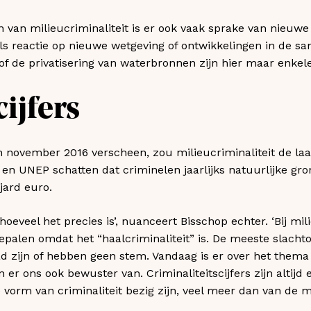
 van milieucriminaliteit is er ook vaak sprake van nieuwe
ls reactie op nieuwe wetgeving of ontwikkelingen in de s
of de privatisering van waterbronnen zijn hier maar enkel
cijfers
n november 2016 verscheen, zou milieucriminaliteit de laat
l en UNEP schatten dat criminelen jaarlijks natuurlijke gro
jard euro.
oeveel het precies is’, nuanceert Bisschop echter. ‘Bij mili
epalen omdat het “haalcriminaliteit” is. De meeste slachto
ad zijn of hebben geen stem. Vandaag is er over het the
er ons ook bewuster van. Criminaliteitscijfers zijn altijd
vorm van criminaliteit bezig zijn, veel meer dan van de ma