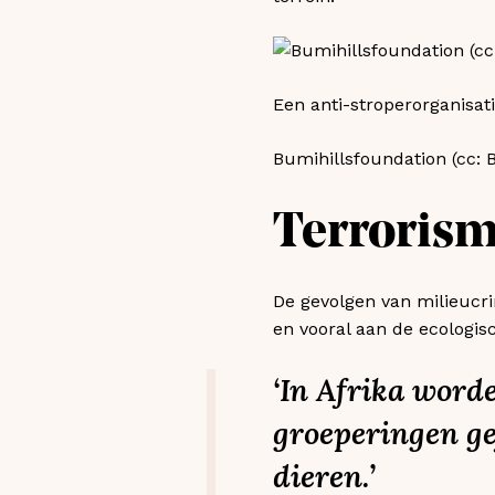
Een anti-stroperorganisat
Bumihillsfoundation (cc: B
Terroris
De gevolgen van milieucrim
en vooral aan de ecologis
‘In Afrika word
groeperingen ge
dieren.’