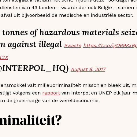
udiensten van 43 landen – waaronder ook België – samen 
afval uit bijvoorbeeld de medische en industriële sector.
on tonnes of hazardous materials sei
n against illegal
#waste
https://t.co/igO69KxB
CtX
(@INTERPOL_HQ)
August 8, 2017
nsmokkel valt milieucriminaliteit misschien bleek uit, maa
stijgt volgens een
rapport
van Interpol en UNEP elk jaar me
dan de groeimarge van de wereldeconomie.
minaliteit?