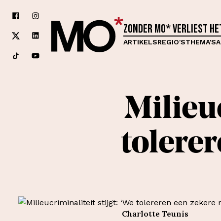
Zonder MO* verliest h
ARTIKELS
REGIO'S
THEMA'S
A
Milieuc
tolere
Charlotte Teunis