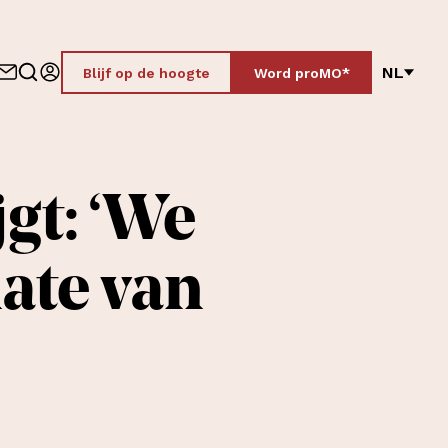
NL
Blijf op de hoogte
Word proMO*
jgt: ‘We
ate van