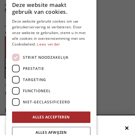
Deze website maakt
Adverteren in MO*
DUTCH
Steun MO*
gebruik van cookies.
FRENCH
Deze website gebruikt cookies om uw
Je helpt ons groeien. MO* bestaat
gebruikerservaring te verbeteren. Door
ENGLISH
niet zonder jouw steun!
onze website te gebruiken, stemt u in met
alle cookies in overeenstemming met ons
Word proMO*
Cookiebeleid.
Lees verder
Steun MO* met uw organisatie
STRIKT NOODZAKELIJK
Doe een gift
PRESTATIE
Zet MO* in uw testament
TARGETING
4424
proMO's
FUNCTIONEEL
Bedankt voor jullie steun!
NIET-GECLASSIFICEERD
Privacybeleid
Disclaimer
ALLES ACCEPTEREN
AI Charter
✕
Voeg MO* toe aan je beginscherm
Cookievoorkeuren aanpassen
ALLES AFWIJZEN