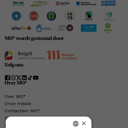
MO* wordt gesteund door
Volg ons
Over MO*
Over MO*
Onze missie
Contacteer MO*
Onze auteurs
×
Schrijven voor MO*?