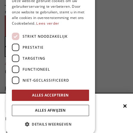
Deze website gebruikt cookies om uw
Je helpt ons groeien. MO* bestaat
gebruikerservaring te verbeteren. Door
ENGLISH
niet zonder jouw steun!
onze website te gebruiken, stemt u in met
alle cookies in overeenstemming met ons
Word proMO*
Cookiebeleid.
Lees verder
Steun MO* met uw organisatie
STRIKT NOODZAKELIJK
Doe een gift
PRESTATIE
Zet MO* in uw testament
TARGETING
4424
proMO's
FUNCTIONEEL
Bedankt voor jullie steun!
NIET-GECLASSIFICEERD
Privacybeleid
Disclaimer
ALLES ACCEPTEREN
AI Charter
✕
Voeg MO* toe aan je beginscherm
Cookievoorkeuren aanpassen
ALLES AFWIJZEN
site by
1. Druk op de deelknop
DETAILS WEERGEVEN
2. Scrol naar beneden
3. Druk op ‘Zet op het beginscherm’