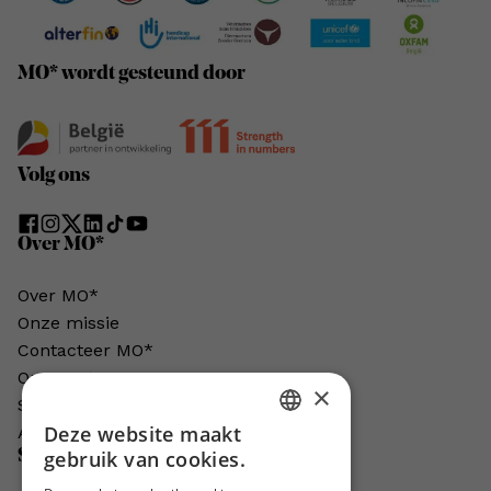
MO* wordt gesteund door
Volg ons
Over MO*
Over MO*
Onze missie
Contacteer MO*
Onze auteurs
×
Schrijven voor MO*?
Deze website maakt
Adverteren in MO*
DUTCH
Steun MO*
gebruik van cookies.
FRENCH