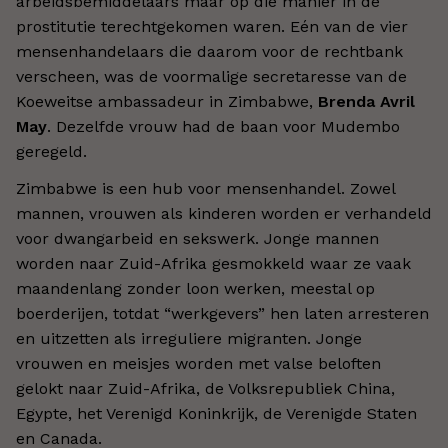
arbeidsbemiddelaars maar op die manier in de
prostitutie terechtgekomen waren. Eén van de vier
mensenhandelaars die daarom voor de rechtbank
verscheen, was de voormalige secretaresse van de
Koeweitse ambassadeur in Zimbabwe,
Brenda Avril
May
. Dezelfde vrouw had de baan voor Mudembo
geregeld.
Zimbabwe is een hub voor mensenhandel. Zowel
mannen, vrouwen als kinderen worden er verhandeld
voor dwangarbeid en sekswerk. Jonge mannen
worden naar Zuid-Afrika gesmokkeld waar ze vaak
maandenlang zonder loon werken, meestal op
boerderijen, totdat “werkgevers” hen laten arresteren
en uitzetten als irreguliere migranten. Jonge
vrouwen en meisjes worden met valse beloften
gelokt naar Zuid-Afrika, de Volksrepubliek China,
Egypte, het Verenigd Koninkrijk, de Verenigde Staten
en Canada.