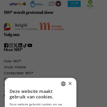
MO* wordt gesteund door
Volg ons
Over MO*
Over MO*
Onze missie
Contacteer MO*
Onze auteurs
×
Schrijven voor MO*?
Deze website maakt
Adverteren in MO*
DUTCH
Steun MO*
gebruik van cookies.
FRENCH
Deze website gebruikt cookies om uw