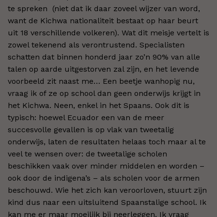
te spreken (niet dat ik daar zoveel wijzer van word,
want de Kichwa nationaliteit bestaat op haar beurt
uit 18 verschillende volkeren). Wat dit meisje vertelt is
zowel tekenend als verontrustend. Specialisten
schatten dat binnen honderd jaar zo’n 90% van alle
talen op aarde uitgestorven zal zijn, en het levende
voorbeeld zit naast me… Een beetje wanhopig nu,
vraag ik of ze op school dan geen onderwijs krijgt in
het Kichwa. Neen, enkel in het Spaans. Ook dit is
typisch: hoewel Ecuador een van de meer
succesvolle gevallen is op vlak van tweetalig
onderwijs, laten de resultaten helaas toch maar al te
veel te wensen over: de tweetalige scholen
beschikken vaak over minder middelen en worden –
ook door de indigena’s – als scholen voor de armen
beschouwd. Wie het zich kan veroorloven, stuurt zijn
kind dus naar een uitsluitend Spaanstalige school. Ik
kan me er maar moeilijk bij neerleggen. Ik vraag