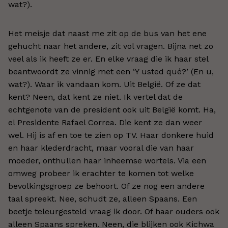
wat?).
Het meisje dat naast me zit op de bus van het ene
gehucht naar het andere, zit vol vragen. Bijna net zo
veel als ik heeft ze er. En elke vraag die ik haar stel
beantwoordt ze vinnig met een ‘Y usted qué?’ (En u,
wat?). Waar ik vandaan kom. Uit België. Of ze dat
kent? Neen, dat kent ze niet. Ik vertel dat de
echtgenote van de president ook uit België komt. Ha,
el Presidente Rafael Correa. Die kent ze dan weer
wel. Hij is af en toe te zien op TV. Haar donkere huid
en haar klederdracht, maar vooral die van haar
moeder, onthullen haar inheemse wortels. Via een
omweg probeer ik erachter te komen tot welke
bevolkingsgroep ze behoort. Of ze nog een andere
taal spreekt. Nee, schudt ze, alleen Spaans. Een
beetje teleurgesteld vraag ik door. Of haar ouders ook
alleen Spaans spreken. Neen, die blijken ook Kichwa