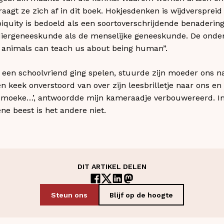
agt ze zich af in dit boek. Hokjesdenken is wijdverspreid 
biquity is bedoeld als een soortoverschrijdende benadering
diergeneeskunde als de menselijke geneeskunde. De ondert
 animals can teach us about being human”.
bij een schoolvriend ging spelen, stuurde zijn moeder ons 
en keek onverstoord van over zijn leesbrilletje naar ons en 
ns moeke…’, antwoordde mijn kameraadje verbouwereerd. In
ne beest is het andere niet.
DIT ARTIKEL DELEN
Steun ons
Blijf op de hoogte