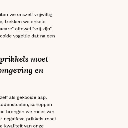
en we onszelf vrijwillig
e, trekken we enkele
are” oftewel “vrij zijn”.
kooide vogeltje dat na een
 prikkels moet
 omgeving en
elf als gekooide aap.
paddenstoelen, schoppen
… Hoe brengen we meer van
er negatieve prikkels moet
e kwaliteit van onze