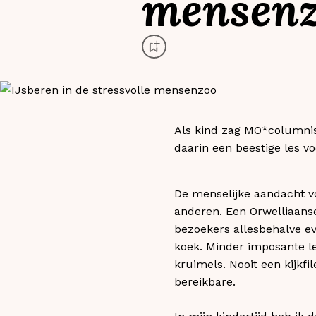
mensen
Als kind zag MO*columnist
daarin een beestige les v
De menselijke aandacht vo
anderen. Een Orwelliaanse
bezoekers allesbehalve ev
koek. Minder imposante l
kruimels. Nooit een kijkfi
bereikbare.