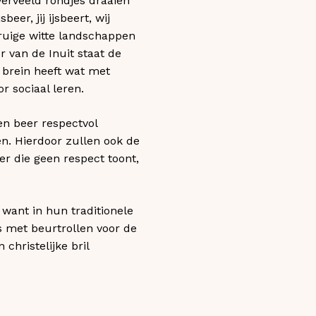
verveeld rondjes draaien
er, jij ijsbeert, wij
 ruige witte landschappen
r van de Inuit staat de
k brein heeft wat met
r sociaal leren.
en beer respectvol
n. Hierdoor zullen ook de
er die geen respect toont,
 want in hun traditionele
 met beurtrollen voor de
christelijke bril