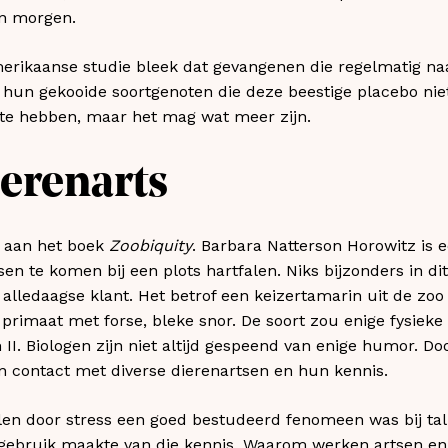
an morgen.
erikaanse studie bleek dat gevangenen die regelmatig n
hun gekooide soortgenoten die deze beestige placebo niet
ed te hebben, maar het mag wat meer zijn.
ierenarts
 aan het boek
Zoobiquity
. Barbara Natterson Horowitz is e
n te komen bij een plots hartfalen. Niks bijzonders in di
alledaagse klant. Het betrof een keizertamarin uit de zoo
primaat met forse, bleke snor. De soort zou enige fysieke
 II. Biologen zijn niet altijd gespeend van enige humor. D
n contact met diverse dierenartsen en hun kennis.
len door stress een goed bestudeerd fenomeen was bij tal va
gebruik maakte van die kennis. Waarom werken artsen en 