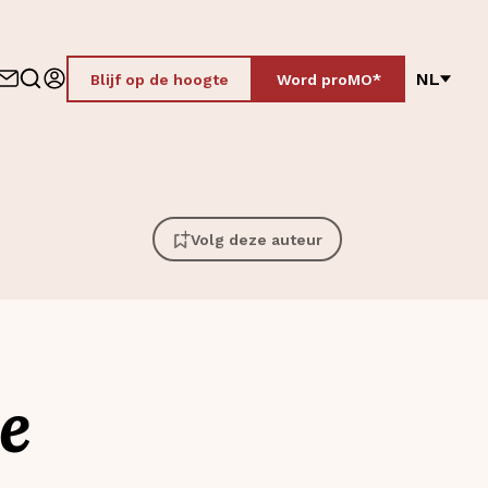
NL
Blijf op de hoogte
Word proMO*
Volg deze auteur
le