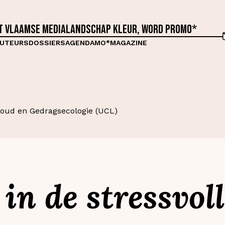
et Vlaamse medialandschap kleur, word proMO*
UTEURS
DOSSIERS
AGENDA
MO*MAGAZINE
oud en Gedragsecologie (UCL)
 in de stressvol