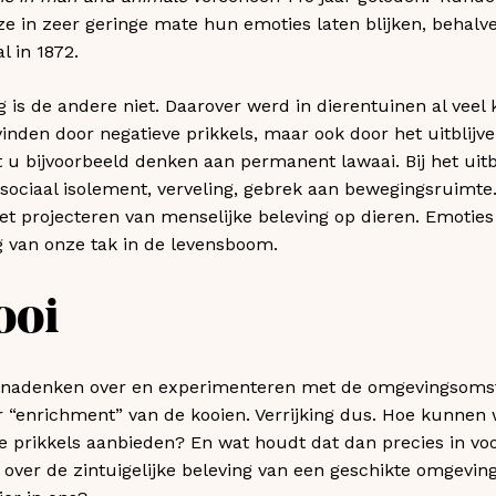
ze in zeer geringe mate hun emoties laten blijken, behalve b
l in 1872.
is de andere niet. Daarover werd in dierentuinen al veel 
nden door negatieve prikkels, maar ook door het uitblijven
t u bijvoorbeeld denken aan permanent lawaai. Bij het uitb
sociaal isolement, verveling, gebrek aan bewegingsruimte. 
t projecteren van menselijke beleving op dieren. Emotie
g van onze tak in de levensboom.
ooi
 nadenken over en experimenteren met de omgevingsoms
r “enrichment” van de kooien. Verrijking dus. Hoe kunnen 
 prikkels aanbieden? En wat houdt dat dan precies in voor
 over de zintuigelijke beleving van een geschikte omgevin