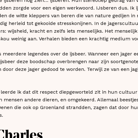
de ijsberen nog zien… ijsberen. Hun stereotiep gedrag van 
en zorgde voor een eigen werkwoord. IJsberen dus. Ik ijsbe
den de witte kleppers van beren die van nature gedijen in
ig herleid tot gekooide stresskonijnen. In de jagerscultuu
rs: wijsheid, kracht en zelfs iets menselijks. Het menselij
ieskou weinig aan. Verhalen bieden een krachtig medium voo
s meerdere legendes over de ijsbeer. Wanneer een jager e
ijsbeer deze boodschap overbrengen naar zijn soortgenote
 door deze jager gedood te worden. Terwijl ze van een jag
leerde ik dat dit respect diepgeworteld zit in hun cultuur
en mensen andere dieren, en omgekeerd. Allemaal beestjes
Denen die ook op Groenland strandden, zagen dat door hun 
s.
Charles