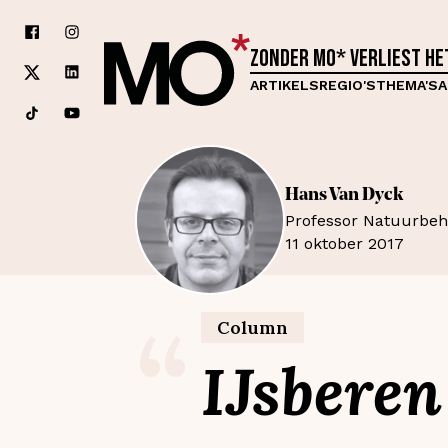
Zonder MO* verliest h
ARTIKELS
REGIO'S
THEMA'S
A
Hans
Van Dyck
Professor Natuurbeh
11 oktober 2017
“
Column
IJsberen