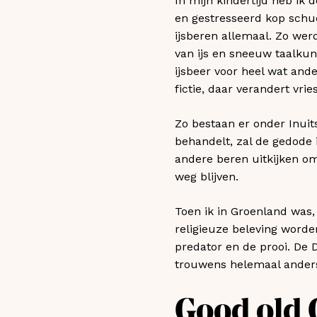
In mijn kindertijd heb ik 
en gestresseerd kop schudd
ijsberen allemaal. Zo wer
van ijs en sneeuw taalkund
ijsbeer voor heel wat ande
fictie, daar verandert vr
Zo bestaan er onder Inuit
behandelt, zal de gedode 
andere beren uitkijken om
weg blijven.
Toen ik in Groenland was, 
religieuze beleving word
predator en de prooi. De 
trouwens helemaal ander
Good old 