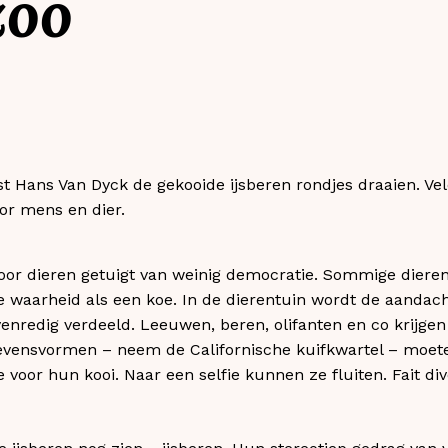
zoo
 Hans Van Dyck de gekooide ijsberen rondjes draaien. Vele 
oor mens en dier.
or dieren getuigt van weinig democratie. Sommige dieren 
 waarheid als een koe. In de dierentuin wordt de aandacht
enredig verdeeld. Leeuwen, beren, olifanten en co krijgen
evensvormen – neem de Californische kuifkwartel – moete
le voor hun kooi. Naar een selfie kunnen ze fluiten. Fait di