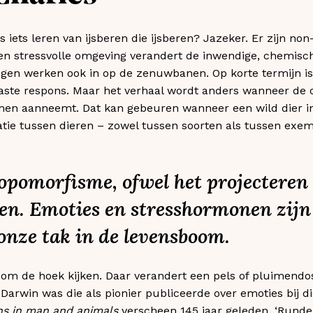
 iets leren van ijsberen die ijsberen? Jazeker. Er zijn non-
Een stressvolle omgeving verandert de inwendige, chemisc
gen werken ook in op de zenuwbanen. Op korte termijn is 
ste respons. Maar het verhaal wordt anders wanneer de 
men aanneemt. Dat kan gebeuren wanneer een wild dier 
atie tussen dieren – zowel tussen soorten als tussen exe
ropomorfisme, ofwel het projecteren
ren. Emoties en stresshormonen zijn
onze tak in de levensboom.
 om de hoek kijken. Daar verandert een pels of pluimendos
Darwin was die als pionier publiceerde over emoties bij d
ns in man and animals
verscheen 145 jaar geleden. ‘Runde