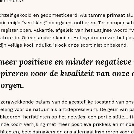
ier in ons?
hzelf gekooid en gedomesticeerd. Als tamme primaat sluit
ie enige “verrijking” doorgaans ontberen. Ter compensati
egister open. Vakantie, afgeleid van het Latijnse woord “vac
 natuur in. Of een andere kooi in. Het syndroom van het ge
ijn veilige kooi induikt, is ook onze soort niet onbekend.
meer positieve en minder negatieve
spireren voor de kwaliteit van onze
morgen.
 zorgwekkende balans van de geestelijke toestand van onsz
stelling voor de natuur als antidepressivum. De geur van 
laderen, herfsttinten op het netvlies, een portie stilte
 onze kooi? Verrijking met meer positieve prikkels en mind
tecten, beleidsmakers en ons allemaal inspireren voor d