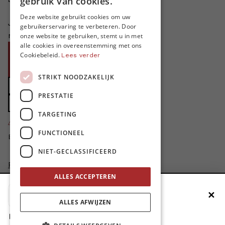
gebruik van cookies.
FRENCH
Deze website gebruikt cookies om uw
Je helpt ons groeien. MO* bestaat
gebruikerservaring te verbeteren. Door
ENGLISH
niet zonder jouw steun!
onze website te gebruiken, stemt u in met
alle cookies in overeenstemming met ons
Word proMO*
Cookiebeleid.
Lees verder
Steun MO* met uw organisatie
STRIKT NOODZAKELIJK
Doe een gift
PRESTATIE
Zet MO* in uw testament
TARGETING
4424
proMO's
FUNCTIONEEL
Bedankt voor jullie steun!
NIET-GECLASSIFICEERD
Privacybeleid
Disclaimer
ALLES ACCEPTEREN
AI Charter
✕
Voeg MO* toe aan je beginscherm
Cookievoorkeuren aanpassen
ALLES AFWIJZEN
site by
1. Druk op de deelknop