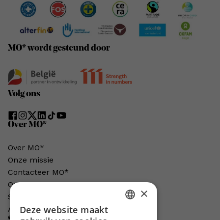
MO* wordt gesteund door
Volg ons
Over MO*
Over MO*
Onze missie
Contacteer MO*
Onze auteurs
×
Schrijven voor MO*?
Deze website maakt
Adverteren in MO*
DUTCH
Steun MO*