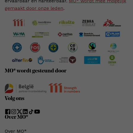
ervaarbaar en hanteerbaar.
MO* wordt mee mogelijk
gemaakt door onze leden
.
MO* wordt gesteund door
Volg ons
Over MO*
Over MO*