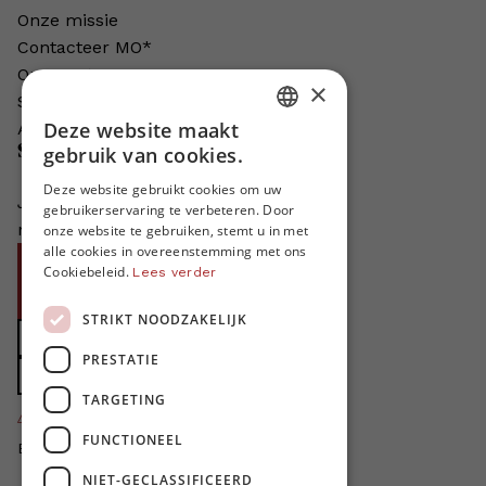
Onze missie
Contacteer MO*
Onze auteurs
×
Schrijven voor MO*?
Deze website maakt
Adverteren in MO*
DUTCH
Steun MO*
gebruik van cookies.
FRENCH
Deze website gebruikt cookies om uw
Je helpt ons groeien. MO* bestaat
gebruikerservaring te verbeteren. Door
ENGLISH
niet zonder jouw steun!
onze website te gebruiken, stemt u in met
alle cookies in overeenstemming met ons
Word proMO*
Cookiebeleid.
Lees verder
Steun MO* met uw organisatie
STRIKT NOODZAKELIJK
Doe een gift
PRESTATIE
Zet MO* in uw testament
TARGETING
4424
proMO's
FUNCTIONEEL
Bedankt voor jullie steun!
NIET-GECLASSIFICEERD