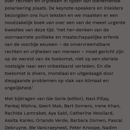
over rechten en vrijheden in tijden van toenemende
polarisering plaats. De keynote-speakers en inleiders
bezorgden ons hun teksten en we maakten er een
noodzakelijk boek van over een van de meest urgente
kwesties van deze tijd. ‘Het her-denken van de
voornaamste politieke en maatschappelijke erfenis
van de voorbije eeuwen – de onvervreemdbare
rechten en vrijheden van mensen – moet gericht zijn
op de wereld van de toekomst, niet op een steriele
nostalgie naar een onbestaand verleden. En die
toekomst is divers, mondiaal en uitgedaagd door
diepgaande problemen op vlak van klimaat en
ongelijkheid.’
Met bijdragen van Gie Goris (editor), Navi Pillay,
Pankaj Mishra, Geert Mak, Bart Somers, Irene Khan,
Rachida Lamrabet, Aya Sabi, Catherine Woollard,
Assita Kanko, Orlando Verde, Barbara Oomen, Pascal
Debruyne, Bie Vancraeynest, Peter Knoope, Nadim