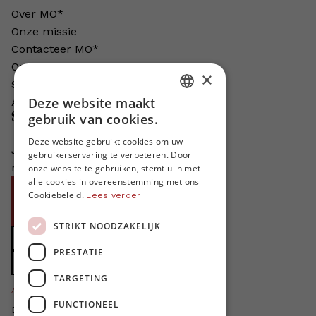
Over MO*
Onze missie
Contacteer MO*
Onze auteurs
×
Schrijven voor MO*?
Deze website maakt
Adverteren in MO*
DUTCH
Steun MO*
gebruik van cookies.
FRENCH
Deze website gebruikt cookies om uw
Je helpt ons groeien. MO* bestaat
gebruikerservaring te verbeteren. Door
ENGLISH
niet zonder jouw steun!
onze website te gebruiken, stemt u in met
alle cookies in overeenstemming met ons
Word proMO*
Cookiebeleid.
Lees verder
Steun MO* met uw organisatie
STRIKT NOODZAKELIJK
Doe een gift
PRESTATIE
Zet MO* in uw testament
TARGETING
4424
proMO's
FUNCTIONEEL
Bedankt voor jullie steun!