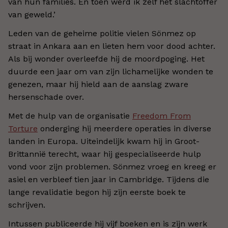
van hun families. En toen werd ik zelf het slachtoffer
van geweld.’
Leden van de geheime politie vielen Sönmez op
straat in Ankara aan en lieten hem voor dood achter.
Als bij wonder overleefde hij de moordpoging. Het
duurde een jaar om van zijn lichamelijke wonden te
genezen, maar hij hield aan de aanslag zware
hersenschade over.
Met de hulp van de organisatie
Freedom From
Torture
onderging hij meerdere operaties in diverse
landen in Europa. Uiteindelijk kwam hij in Groot-
Brittannië terecht, waar hij gespecialiseerde hulp
vond voor zijn problemen. Sönmez vroeg en kreeg er
asiel en verbleef tien jaar in Cambridge. Tijdens die
lange revalidatie begon hij zijn eerste boek te
schrijven.
Intussen publiceerde hij vijf boeken en is zijn werk