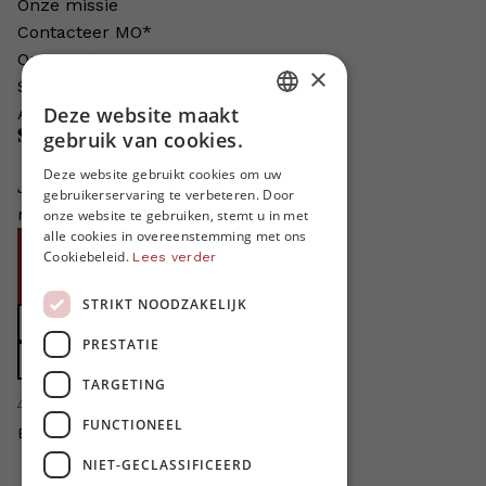
Onze missie
Contacteer MO*
Onze auteurs
×
Schrijven voor MO*?
Deze website maakt
Adverteren in MO*
DUTCH
gebruik van cookies.
Steun MO*
FRENCH
Deze website gebruikt cookies om uw
Je helpt ons groeien. MO* bestaat
gebruikerservaring te verbeteren. Door
ENGLISH
niet zonder jouw steun!
onze website te gebruiken, stemt u in met
alle cookies in overeenstemming met ons
Word proMO*
Cookiebeleid.
Lees verder
Steun MO* met uw organisatie
STRIKT NOODZAKELIJK
Doe een gift
PRESTATIE
Zet MO* in uw testament
TARGETING
4424
proMO's
FUNCTIONEEL
Bedankt voor jullie steun!
NIET-GECLASSIFICEERD