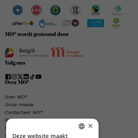
MO* wordt gesteund door
Volg ons
Over MO*
Over MO*
Onze missie
Contacteer MO*
Onze auteurs
×
Schrijven voor MO*?
Deze website maakt
Adverteren in MO*