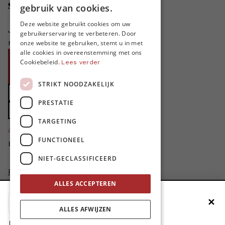
DUTCH
Steun MO*
gebruik van cookies.
FRENCH
Deze website gebruikt cookies om uw
Je helpt ons groeien. MO* bestaat
gebruikerservaring te verbeteren. Door
ENGLISH
niet zonder jouw steun!
onze website te gebruiken, stemt u in met
alle cookies in overeenstemming met ons
Word proMO*
Cookiebeleid.
Lees verder
Steun MO* met uw organisatie
STRIKT NOODZAKELIJK
Doe een gift
PRESTATIE
Zet MO* in uw testament
TARGETING
4424
proMO's
FUNCTIONEEL
Bedankt voor jullie steun!
NIET-GECLASSIFICEERD
Privacybeleid
Disclaimer
ALLES ACCEPTEREN
AI Charter
✕
Voeg MO* toe aan je beginscherm
Cookievoorkeuren aanpassen
ALLES AFWIJZEN
site by
1. Druk op de deelknop