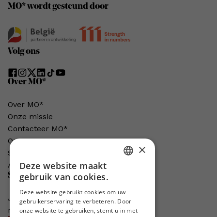
MO* wordt gesteund door
Volg ons
Over MO*
Over MO*
Onze missie
Contacteer MO*
Onze auteurs
×
Schrijven voor MO*?
Deze website maakt
Adverteren in MO*
DUTCH
Steun MO*
gebruik van cookies.
FRENCH
Deze website gebruikt cookies om uw
Je helpt ons groeien. MO* bestaat
gebruikerservaring te verbeteren. Door
ENGLISH
niet zonder jouw steun!
onze website te gebruiken, stemt u in met