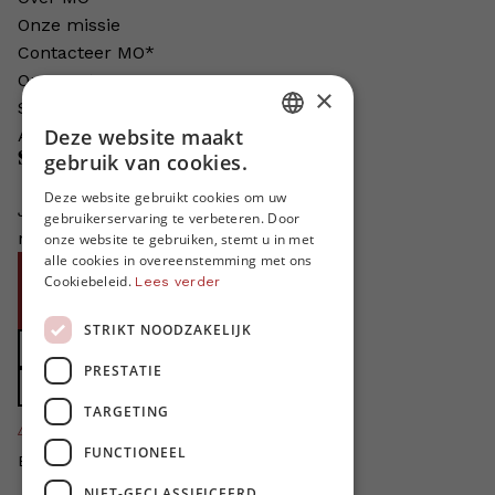
Onze missie
Contacteer MO*
Onze auteurs
×
Schrijven voor MO*?
Deze website maakt
Adverteren in MO*
DUTCH
Steun MO*
gebruik van cookies.
FRENCH
Deze website gebruikt cookies om uw
Je helpt ons groeien. MO* bestaat
gebruikerservaring te verbeteren. Door
ENGLISH
niet zonder jouw steun!
onze website te gebruiken, stemt u in met
alle cookies in overeenstemming met ons
Word proMO*
Cookiebeleid.
Lees verder
Steun MO* met uw organisatie
STRIKT NOODZAKELIJK
Doe een gift
PRESTATIE
Zet MO* in uw testament
TARGETING
4424
proMO's
FUNCTIONEEL
Bedankt voor jullie steun!
NIET-GECLASSIFICEERD