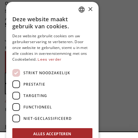
Onze auteurs
×
Schrijven voor MO*?
Deze website maakt
Adverteren in MO*
DUTCH
Steun MO*
gebruik van cookies.
FRENCH
Deze website gebruikt cookies om uw
Je helpt ons groeien. MO* bestaat
gebruikerservaring te verbeteren. Door
ENGLISH
niet zonder jouw steun!
onze website te gebruiken, stemt u in met
alle cookies in overeenstemming met ons
Word proMO*
Cookiebeleid.
Lees verder
Steun MO* met uw organisatie
STRIKT NOODZAKELIJK
Doe een gift
PRESTATIE
Zet MO* in uw testament
TARGETING
4424
proMO's
FUNCTIONEEL
Bedankt voor jullie steun!
NIET-GECLASSIFICEERD
Privacybeleid
Disclaimer
ALLES ACCEPTEREN