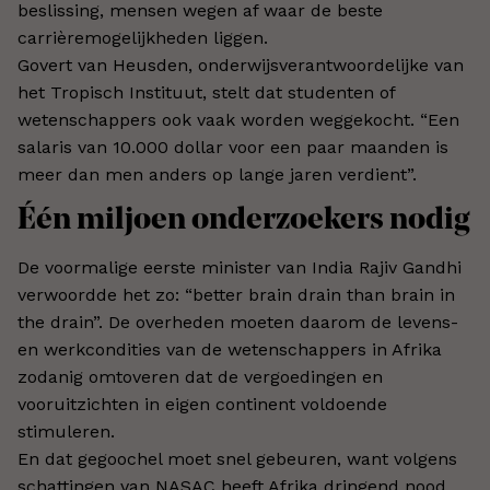
beslissing, mensen wegen af waar de beste
carrièremogelijkheden liggen.
Govert van Heusden, onderwijsverantwoordelijke van
het Tropisch Instituut, stelt dat studenten of
wetenschappers ook vaak worden weggekocht. “Een
salaris van 10.000 dollar voor een paar maanden is
meer dan men anders op lange jaren verdient”.
Één miljoen onderzoekers nodig
De voormalige eerste minister van India Rajiv Gandhi
verwoordde het zo: “better brain drain than brain in
the drain”. De overheden moeten daarom de levens-
en werkcondities van de wetenschappers in Afrika
zodanig omtoveren dat de vergoedingen en
vooruitzichten in eigen continent voldoende
stimuleren.
En dat gegoochel moet snel gebeuren, want volgens
schattingen van NASAC heeft Afrika dringend nood