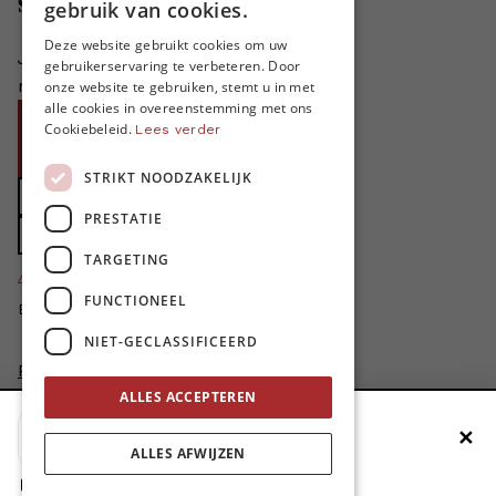
Steun MO*
gebruik van cookies.
FRENCH
Deze website gebruikt cookies om uw
Je helpt ons groeien. MO* bestaat
gebruikerservaring te verbeteren. Door
ENGLISH
niet zonder jouw steun!
onze website te gebruiken, stemt u in met
alle cookies in overeenstemming met ons
Word proMO*
Cookiebeleid.
Lees verder
Steun MO* met uw organisatie
STRIKT NOODZAKELIJK
Doe een gift
PRESTATIE
Zet MO* in uw testament
TARGETING
4424
proMO's
FUNCTIONEEL
Bedankt voor jullie steun!
NIET-GECLASSIFICEERD
Privacybeleid
Disclaimer
ALLES ACCEPTEREN
AI Charter
✕
Voeg MO* toe aan je beginscherm
Cookievoorkeuren aanpassen
ALLES AFWIJZEN
site by
1. Druk op de deelknop