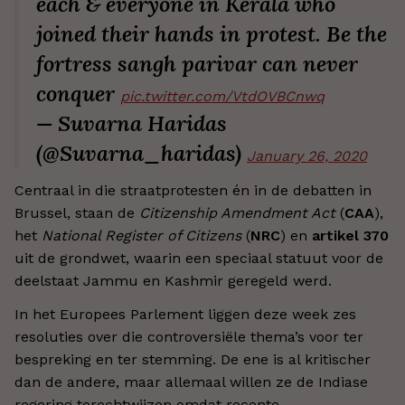
each & everyone in Kerala who
joined their hands in protest. Be the
fortress sangh parivar can never
conquer
pic.twitter.com/VtdOVBCnwq
— Suvarna Haridas
(@Suvarna_haridas)
January 26, 2020
Centraal in die straatprotesten én in de debatten in
Brussel, staan de
Citizenship Amendment Act
(
CAA
),
het
National Register of Citizens
(
NRC
) en
artikel 370
uit de grondwet, waarin een speciaal statuut voor de
deelstaat Jammu en Kashmir geregeld werd.
In het Europees Parlement liggen deze week zes
resoluties over die controversiële thema’s voor ter
bespreking en ter stemming. De ene is al kritischer
dan de andere, maar allemaal willen ze de Indiase
regering terechtwijzen omdat recente