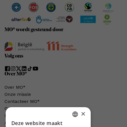
MO* wordt gesteund door
Volg ons
Over MO*
Over MO*
Onze missie
Contacteer MO*
Onze auteurs
×
Schrijven voor MO*?
Deze website maakt
Adverteren in MO*
DUTCH