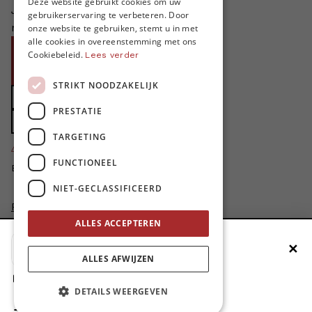
Deze website gebruikt cookies om uw
Je helpt ons groeien. MO* bestaat
gebruikerservaring te verbeteren. Door
ENGLISH
niet zonder jouw steun!
onze website te gebruiken, stemt u in met
alle cookies in overeenstemming met ons
Word proMO*
Cookiebeleid.
Lees verder
Steun MO* met uw organisatie
STRIKT NOODZAKELIJK
Doe een gift
PRESTATIE
Zet MO* in uw testament
TARGETING
4424
proMO's
FUNCTIONEEL
Bedankt voor jullie steun!
NIET-GECLASSIFICEERD
Privacybeleid
Disclaimer
ALLES ACCEPTEREN
AI Charter
✕
Voeg MO* toe aan je beginscherm
Cookievoorkeuren aanpassen
ALLES AFWIJZEN
site by
1. Druk op de deelknop
DETAILS WEERGEVEN
2. Scrol naar beneden
3. Druk op ‘Zet op het beginscherm’