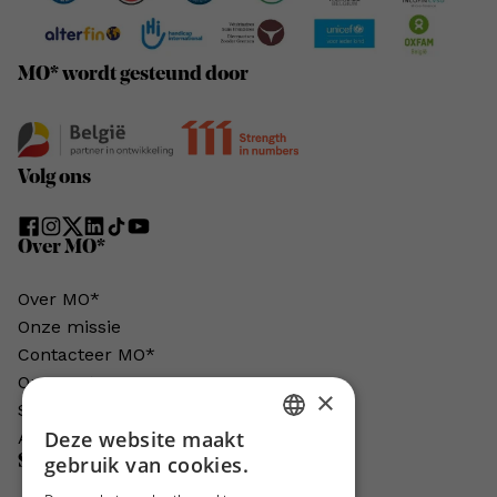
MO* wordt gesteund door
Volg ons
Over MO*
Over MO*
Onze missie
Contacteer MO*
Onze auteurs
×
Schrijven voor MO*?
Deze website maakt
Adverteren in MO*
DUTCH
Steun MO*
gebruik van cookies.
FRENCH