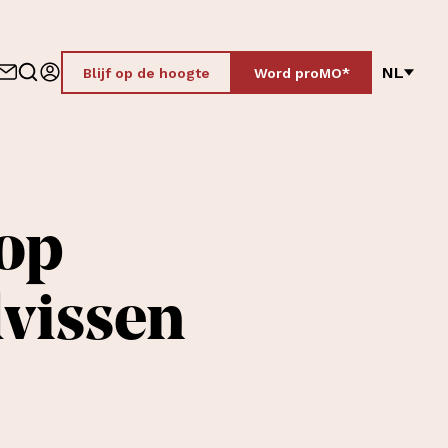
NL
Blijf op de hoogte
Word proMO*
 op
lvissen