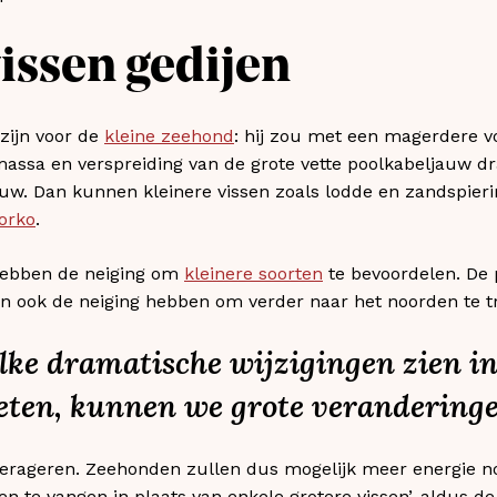
vissen gedijen
zijn voor de
kleine zeehond
: hij zou met een magerdere v
massa en verspreiding van de grote vette poolkabeljauw d
uw. Dan kunnen kleinere vissen zoals lodde en zandspieri
lorko
.
ebben de neiging om
kleinere soorten
te bevoordelen. De 
en ook de neiging hebben om verder naar het noorden te t
ke dramatische wijzigingen zien in
eten, kunnen we grote verandering
foerageren. Zeehonden zullen dus mogelijk meer energie 
sen te vangen in plaats van enkele grotere vissen’, aldus de