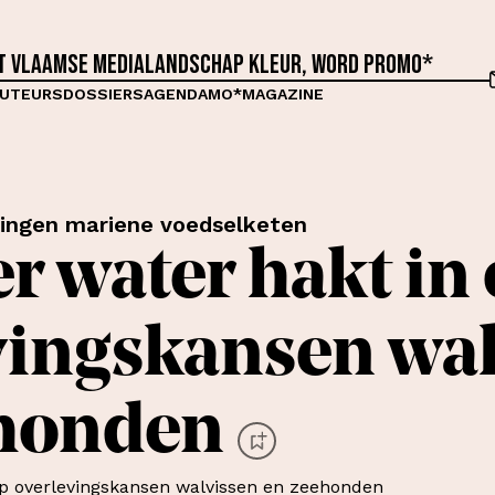
et Vlaamse medialandschap kleur, word proMO*
UTEURS
DOSSIERS
AGENDA
MO*MAGAZINE
ringen mariene voedselketen
 water hakt in
vingskansen wa
ehonden