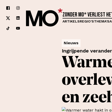
Zonder MO* verliest h
ARTIKELS
REGIO'S
THEMA'S
A
Nieuws
Ingrijpende verande
Warmer
overle
en ze