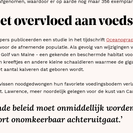
afgenomen, waardoor er op aarde nog maar 356 exemplare
t overvloed aan voeds
rs publiceerden een studie in het tijdschrift
Oceanogra
voor de afnemende populatie. Als gevolg van wijzigingen 
Golf van Maine - een gekende en beschermde habitat voo
n kreeftjes en andere kleine schaaldieren waarmee de gig
t aantal kalveren dat geboren wordt.
issen noodgedwongen hun favoriete voedingsbodem verla
t. Lawrence, meer noordelijk gelegen voor de kust van Ca
de beleid moet onmiddellijk worden
ort onomkeerbaar achteruitgaat.’