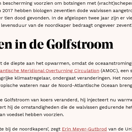
n bescherming voorzien om botsingen met (vracht)schepen 
In 2017 hebben biologen zeventien dode walvissen aangetr
 tien dood gevonden. In de afgelopen twee jaar zijn er vie
 levensduur van de noordkaper bedraagt ongeveer zeventig
en in de Golfstroom
uit de diepte aan het opwarmen, omdat de oceaanstroming
lantische Meridional Overturning Circulation
(AMOC), een 
grijke klimaatregelaar, ondergaat veranderingen. Het noo
ropische wateren naar de Noord-Atlantische Oceaan breng
 de Golfstroom van koers veranderd, hij injecteert nu warm
ert hij de omstandigheden die de walvissen gedurende het
an voedsel hebben voorzien.
fte bij de noordkapers’, zegt
Erin Meyer-Gutbrod
van de Uni