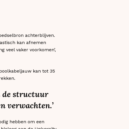
oedselbron achterblijven.
rastisch kan afnemen
ng veel vaker voorkomen’,
poolkabeljauw kan tot 35
rekken.
 de structuur
en verwachten.’
nodig hebben om een
 bioloog aan de University