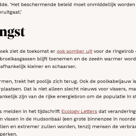
eidde. ‘Het beschermende beleid moet onmiddellijk worden 
uitgaat.’
ngst
oek ziet de toekomst er
ook somber uit
voor de ringelrob 
 broeikasgassen blijft toenemen en de zeeën warmer word
fhankelijk kleiner en schaarser.
n, trekt het poolijs zich terug. Ook de poolkabeljauw is
rplaatsen. Dat is niet alleen slecht nieuws voor vissers, 
nkelijk zijn van de rijke energiebron om de populatie in 
melden in het tijdschrift
Ecology Letters
dat verandering
an vissen in de Hudsonbaai (een grote binnenzee in noorde
llen en extremer zullen worden, tenzij mensen de verbran
eperken.