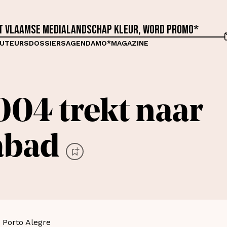
et Vlaamse medialandschap kleur, word proMO*
UTEURS
DOSSIERS
AGENDA
MO*MAGAZINE
04 trekt naar
abad
 Porto Alegre