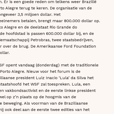
n. Er is een goede reden om telkens weer Brazilië
o Alegre terug te keren. De organisatie van de
ongeveer 3,5 miljoen dollar. Het
deelnemers betalen, brengt maar 800.000 dollar op.
o Alegre en de deelstaat Rio Grande do
de hoofdstad is passen 600.000 dollar bij, en de
liemaatschappij Petrobras, twee staatsbedrijven,
r over de brug. De Amerikaanse Ford Foundation
llar.
WSF opent vandaag (donderdag) met de traditionele
Porto Alegre. Nieuw voor het forum is de
iaanse president Luiz Inacio ‘Lula’ da Silva het
 staatshoofd het WSF zal toespreken. Lula, een
en vakbondsactivist en de eerste linkse president
k wel op z’n plaats op de hoogmis van de
ve beweging. Als voorman van de Braziliaanse
ij ook deel aan de eerste twee edities van het