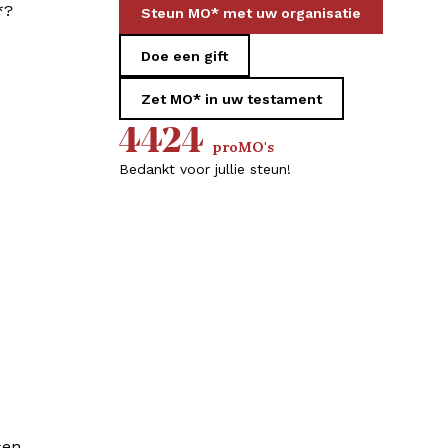
*?
Steun MO* met uw organisatie
Doe een gift
Zet MO* in uw testament
4424
proMO's
Bedankt voor jullie steun!
sen