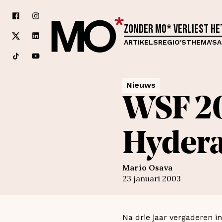
Zonder MO* verliest h
ARTIKELS
REGIO'S
THEMA'S
A
Nieuws
WSF 20
Hyder
Mario Osava
23 januari 2003
Na drie jaar vergaderen in