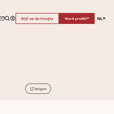
NL
Blijf op de hoogte
Word proMO*
Volgen