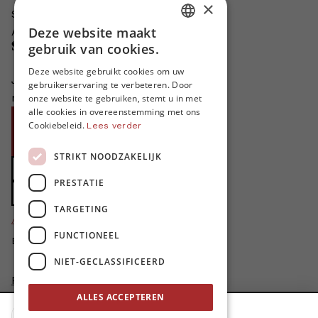
×
Schrijven voor MO*?
Deze website maakt
Adverteren in MO*
DUTCH
Steun MO*
gebruik van cookies.
FRENCH
Deze website gebruikt cookies om uw
Je helpt ons groeien. MO* bestaat
gebruikerservaring te verbeteren. Door
ENGLISH
niet zonder jouw steun!
onze website te gebruiken, stemt u in met
alle cookies in overeenstemming met ons
Word proMO*
Cookiebeleid.
Lees verder
Steun MO* met uw organisatie
STRIKT NOODZAKELIJK
Doe een gift
PRESTATIE
Zet MO* in uw testament
TARGETING
4424
proMO's
FUNCTIONEEL
Bedankt voor jullie steun!
NIET-GECLASSIFICEERD
Privacybeleid
Disclaimer
ALLES ACCEPTEREN
AI Charter