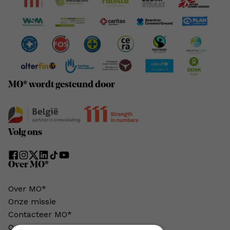
MO* wordt gesteund door
Volg ons
Over MO*
Over MO*
Onze missie
Contacteer MO*
Onze auteurs