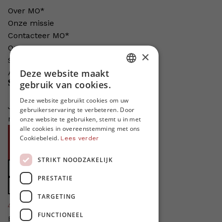
Over MO*
Onze missie
Contacteer MO*
Onze auteurs
×
Schrijven voor MO*?
Deze website maakt
Adverteren in MO*
DUTCH
Steun MO*
gebruik van cookies.
FRENCH
Deze website gebruikt cookies om uw
Je helpt ons groeien. MO* bestaat
gebruikerservaring te verbeteren. Door
ENGLISH
niet zonder jouw steun!
onze website te gebruiken, stemt u in met
alle cookies in overeenstemming met ons
Word proMO*
Cookiebeleid.
Lees verder
Steun MO* met uw organisatie
STRIKT NOODZAKELIJK
Doe een gift
PRESTATIE
Zet MO* in uw testament
TARGETING
4424
proMO's
FUNCTIONEEL
Bedankt voor jullie steun!