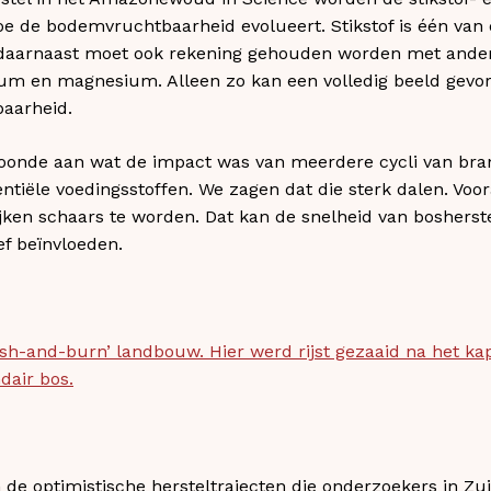
e de bodemvruchtbaarheid evolueert. Stikstof is één van 
 daarnaast moet ook rekening gehouden worden met ander
lcium en magnesium. Alleen zo kan een volledig beeld gev
aarheid.
toonde aan wat de impact was van meerdere cycli van br
ntiële voedingsstoffen. We zagen dat die sterk dalen. Voo
ken schaars te worden. Dat kan de snelheid van bosherste
f beïnvloeden.
ash-and-burn’ landbouw. Hier werd rijst gezaaid na het k
dair bos.
e optimistische hersteltrajecten die onderzoekers in Zui