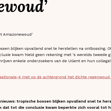
ewoud’
sen blijken opvallend snel te herstellen na ontbossing. O
clusie kwam hield geen rekening met ‘s werelds tweede gr
rijven enkele onderzoekers van de UGent en hun collega’s
Nationale-4 met op de achtergrond het dichte regenwoud
ieuws: tropische bossen blijken opvallend snel te hers
k dat tot die conclusie kwam beperkte zich vooral to