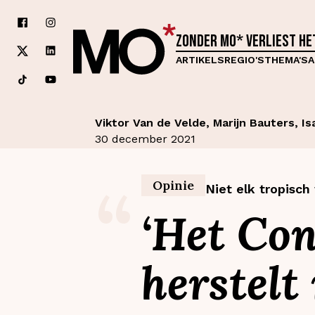
Zonder MO* verliest h
ARTIKELS
REGIO'S
THEMA'S
A
Viktor Van de Velde, Marijn Bauters, I
30 december 2021
“
Opinie
Niet elk tropisch
‘Het Co
herstelt 