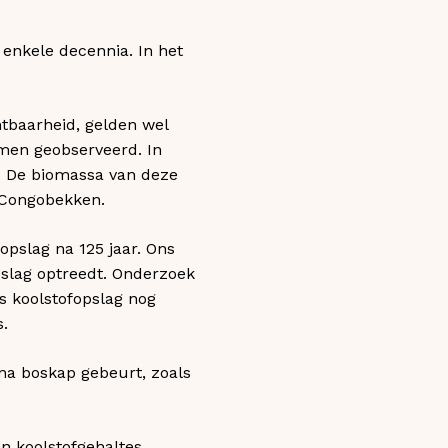
 enkele decennia. In het
baarheid, gelden wel
men geobserveerd. In
. De biomassa van deze
 Congobekken.
opslag na 125 jaar. Ons
pslag optreedt. Onderzoek
is koolstofopslag nog
s.
na boskap gebeurt, zoals
n koolstofgehaltes