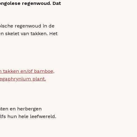
Congolese regenwoud. Dat
opische regenwoud in de
en skelet van takken. Het
n takken en/of bamboe,
Megaphrynium plant.
hten en herbergen
lfs hun hele leefwereld.