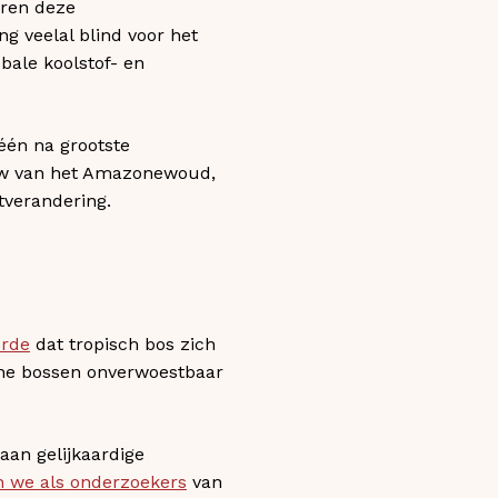
ren deze
g veelal blind voor het
bale koolstof- en
één na grootste
duw van het Amazonewoud,
tverandering.
rde
dat tropisch bos zich
che bossen onverwoestbaar
aan gelijkaardige
n we als onderzoekers
van