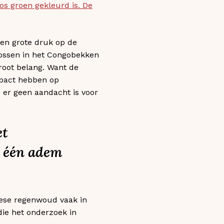
os groen gekleurd is. De
een grote druk op de
bossen in het Congobekken
root belang. Want de
impact hebben op
 er geen aandacht is voor
et
 één adem
ese regenwoud vaak in
die het onderzoek in