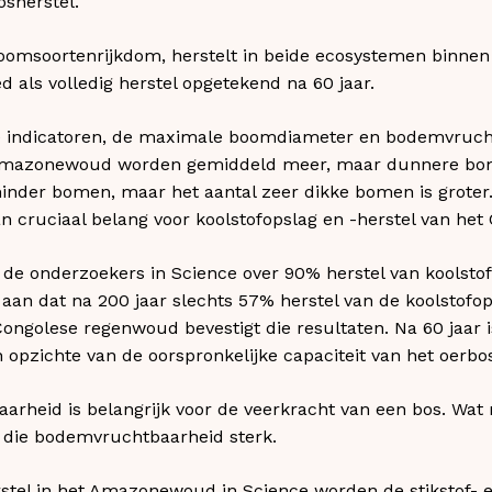
sherstel.
boomsoortenrijkdom, herstelt in beide ecosystemen binnen
als volledig herstel opgetekend na 60 jaar.
e indicatoren, de maximale boomdiameter en bodemvrucht
et Amazonewoud worden gemiddeld meer, maar dunnere bo
minder bomen, maar het aantal zeer dikke bomen is groter
 cruciaal belang voor koolstofopslag en -herstel van het
de onderzoekers in Science over 90% herstel van koolstof
aan dat na 200 jaar slechts 57% herstel van de koolstofo
 Congolese regenwoud bevestigt die resultaten. Na 60 jaar 
 opzichte van de oorspronkelijke capaciteit van het oerbo
rheid is belangrijk voor de veerkracht van een bos. Wat 
t die bodemvruchtbaarheid sterk.
stel in het Amazonewoud in Science worden de stikstof- e