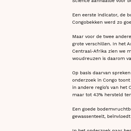
Science aanhaalde voor bo
Een eerste indicator, de 
Congobekken werd zo goed 
Maar voor de twee ander
grote verschillen. In h
Centraal-Afrika zien we 
woudreuzen is daarom van
Op basis daarvan spreken 
onderzoek in Congo toont 
in andere regio’s van het
maar tot 43% hersteld ten
Een goede bodemvruchtbaa
gewassenteelt, beïnvloed
In het onderzoek naar her