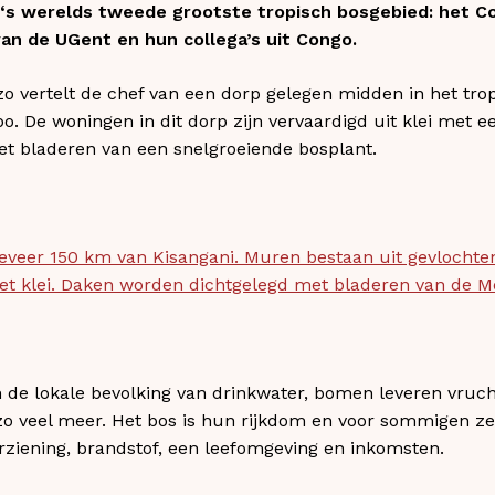
 ‘s werelds tweede grootste tropisch bosgebied: het 
an de UGent en hun collega’s uit Congo.
, zo vertelt de chef van een dorp gelegen midden in het tr
o. De woningen in dit dorp zijn vervaardigd uit klei met e
et bladeren van een snelgroeiende bosplant.
eveer 150 km van Kisangani. Muren bestaan uit gevlochte
met klei. Daken worden dichtgelegd met bladeren van de 
n de lokale bevolking van drinkwater, bomen leveren vruc
 zo veel meer. Het bos is hun rijkdom en voor sommigen ze
rziening, brandstof, een leefomgeving en inkomsten.