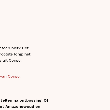
f toch niet? Het
ootste long: het
 uit Congo.
 van Congo.
tellen na ontbossing. Of
t het Amazonewoud en