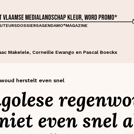
et Vlaamse medialandschap kleur, word proMO*
UTEURS
DOSSIERS
AGENDA
MO*MAGAZINE
saac Makelele, Corneille Ewango en Pascal Boeckx
 woud herstelt even snel
ngolese regenw
niet even snel a