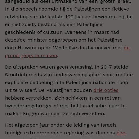
aangeduid als deel uitmakend van een ‘groter Israël’.
In die speech noemde hij de Palestijnen een fictieve
uitvinding van de laatste 100 jaar en beweerde hij dat
er niet zoiets bestond als een Palestijnse
geschiedenis of cultuur. Eveneens in maart had
dezelfde minister opgeroepen om het Palestijnse
dorp Huwara op de Westelijke Jordaanoever met
de
grond gelijk te maken
.
De uitspraken waren geen verassing. In 2017 stelde
Smotrich reeds zijn ‘onderwerpingsplan’ voor, met de
expliciete bedoeling ‘alle Palestijnse nationale hoop
uit te wissen’. De Palestijnen zouden
drie opties
hebben: vertrekken, zich schikken in een rol van
tweederangsburger of met het Israëlische leger te
maken krijgen wanneer ze zich verzetten.
Het afgelopen jaar onder de leiding van Israëls
huidige extreemrechtse regering was dan ook
één