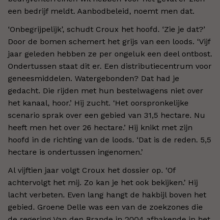
een bedrijf meldt. Aanbodbeleid, noemt men dat.
‘Onbegrijpelijk’, schudt Croux het hoofd. ‘Zie je dat?’
Door de bomen schemert het grijs van een loods. ‘Vijf
jaar geleden hebben ze per ongeluk een deel ontbost.
Ondertussen staat dit er. Een distributiecentrum voor
geneesmiddelen. Watergebonden? Dat had je
gedacht. Die rijden met hun bestelwagens niet over
het kanaal, hoor.’ Hij zucht. ‘Het oorspronkelijke
scenario sprak over een gebied van 31,5 hectare. Nu
heeft men het over 26 hectare.’ Hij knikt met zijn
hoofd in de richting van de loods. ‘Dat is de reden. 5,5
hectare is ondertussen ingenomen.’
Al vijftien jaar volgt Croux het dossier op. ‘Of
achtervolgt het mij. Zo kan je het ook bekijken.’ Hij
lacht verbeten. Even lang hangt de hakbijl boven het
gebied. Groene Delle was een van de zoekzones die
de regering Van den Brande in 2004 afbakende in het