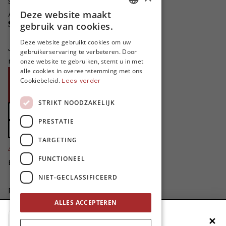
Schrijven voor MO*?
Deze website maakt
Adverteren in MO*
DUTCH
Steun MO*
gebruik van cookies.
FRENCH
Deze website gebruikt cookies om uw
Je helpt ons groeien. MO* bestaat
gebruikerservaring te verbeteren. Door
ENGLISH
niet zonder jouw steun!
onze website te gebruiken, stemt u in met
alle cookies in overeenstemming met ons
Word proMO*
Cookiebeleid.
Lees verder
Steun MO* met uw organisatie
STRIKT NOODZAKELIJK
Doe een gift
PRESTATIE
Zet MO* in uw testament
TARGETING
4424
proMO's
FUNCTIONEEL
Bedankt voor jullie steun!
NIET-GECLASSIFICEERD
Privacybeleid
Disclaimer
ALLES ACCEPTEREN
AI Charter
✕
Voeg MO* toe aan je beginscherm