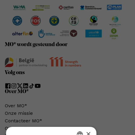
MO* wordt gesteund door
Volg ons
Over MO*
Over MO*
Onze missie
Contacteer MO*
Onze auteurs
×