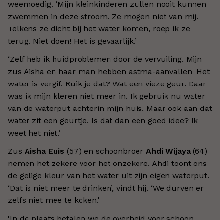
weemoedig. ‘Mijn kleinkinderen zullen nooit kunnen
zwemmen in deze stroom. Ze mogen niet van mij.
Telkens ze dicht bij het water komen, roep ik ze
terug. Niet doen! Het is gevaarlijk.’
‘Zelf heb ik huidproblemen door de vervuiling. Mijn
zus Aisha en haar man hebben astma-aanvallen. Het
water is vergif. Ruik je dat? Wat een vieze geur. Daar
was ik mijn kleren niet meer in. Ik gebruik nu water
van de waterput achterin mijn huis. Maar ook aan dat
water zit een geurtje. Is dat dan een goed idee? Ik
weet het niet.’
Zus
Aisha Euis
(57) en schoonbroer
Ahdi Wijaya
(64)
nemen het zekere voor het onzekere. Ahdi toont ons
de gelige kleur van het water uit zijn eigen waterput.
‘Dat is niet meer te drinken’, vindt hij. ‘We durven er
zelfs niet mee te koken.'
'In de plaats betalen we de overheid voor schoon