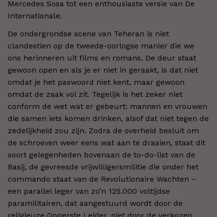
Mercedes Sosa tot een enthousiaste versie van De
Internationale.
De ondergrondse scene van Teheran is niet
clandestien op de tweede-oorlogse manier die we
ons herinneren uit films en romans. De deur staat
gewoon open en als je er niet in geraakt, is dat niet
omdat je het paswoord niet kent, maar gewoon
omdat de zaak vol zit. Tegelijk is het zeker niet
conform de wet wat er gebeurt: mannen en vrouwen
die samen iets komen drinken, alsof dat niet tegen de
zedelijkheid zou zijn. Zodra de overheid besluit om
de schroeven weer eens wat aan te draaien, staat dit
soort gelegenheden bovenaan de to-do-list van de
Basij, de gevreesde vrijwilligersmilitie die onder het
commando staat van de Revolutionaire Wachten –
een parallel leger van zo’n 125.000 voltijdse
paramilitairen, dat aangestuurd wordt door de
religieuze Opperste Leider, niet door de verkozen