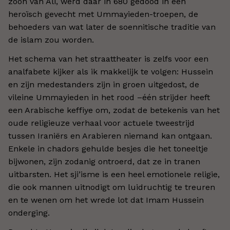
zoon van Ali, werd daar in 680 gedood in een
heroïsch gevecht met Ummayieden-troepen, de
behoeders van wat later de soennitische traditie van
de islam zou worden.
Het schema van het straattheater is zelfs voor een
analfabete kijker als ik makkelijk te volgen: Hussein
en zijn medestanders zijn in groen uitgedost, de
vileine Ummayieden in het rood –één strijder heeft
een Arabische keffiye om, zodat de betekenis van het
oude religieuze verhaal voor actuele tweestrijd
tussen Iraniërs en Arabieren niemand kan ontgaan.
Enkele in chadors gehulde besjes die het toneeltje
bijwonen, zijn zodanig ontroerd, dat ze in tranen
uitbarsten. Het sji’isme is een heel emotionele religie,
die ook mannen uitnodigt om luidruchtig te treuren
en te wenen om het wrede lot dat Imam Hussein
onderging.