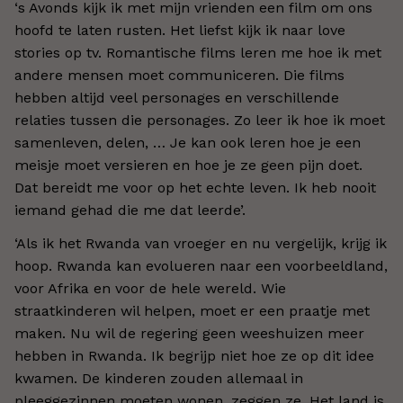
‘s Avonds kijk ik met mijn vrienden een film om ons
hoofd te laten rusten. Het liefst kijk ik naar love
stories op tv. Romantische films leren me hoe ik met
andere mensen moet communiceren. Die films
hebben altijd veel personages en verschillende
relaties tussen die personages. Zo leer ik hoe ik moet
samenleven, delen, … Je kan ook leren hoe je een
meisje moet versieren en hoe je ze geen pijn doet.
Dat bereidt me voor op het echte leven. Ik heb nooit
iemand gehad die me dat leerde’.
‘Als ik het Rwanda van vroeger en nu vergelijk, krijg ik
hoop. Rwanda kan evolueren naar een voorbeeldland,
voor Afrika en voor de hele wereld. Wie
straatkinderen wil helpen, moet er een praatje met
maken. Nu wil de regering geen weeshuizen meer
hebben in Rwanda. Ik begrijp niet hoe ze op dit idee
kwamen. De kinderen zouden allemaal in
pleeggezinnen moeten wonen, zeggen ze. Het land is