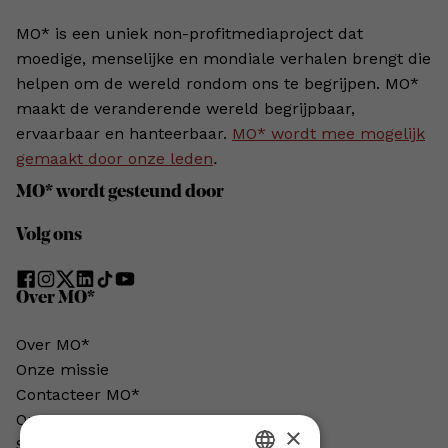
MO* is een uniek non-profitmediaproject dat
moedige, menselijke en mondiale verhalen brengt die
helpen om de wereld rondom ons te begrijpen. MO*
maakt de veranderende wereld begrijpbaar,
ervaarbaar en hanteerbaar.
MO* wordt mee mogelijk
gemaakt door onze leden
.
MO* wordt gesteund door
Volg ons
Over MO*
Over MO*
Onze missie
Contacteer MO*
Onze auteurs
×
Schrijven voor MO*?