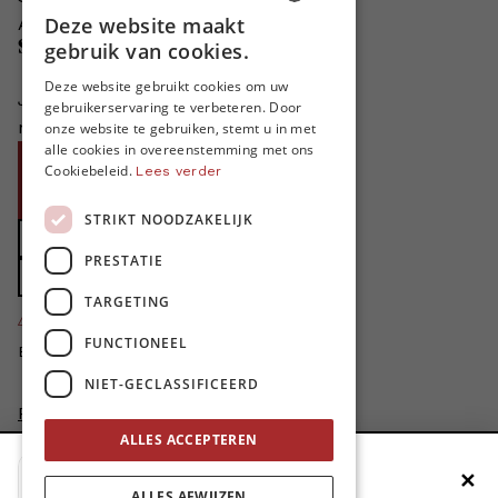
Deze website maakt
Adverteren in MO*
DUTCH
gebruik van cookies.
Steun MO*
FRENCH
Deze website gebruikt cookies om uw
Je helpt ons groeien. MO* bestaat
gebruikerservaring te verbeteren. Door
ENGLISH
niet zonder jouw steun!
onze website te gebruiken, stemt u in met
alle cookies in overeenstemming met ons
Word proMO*
Cookiebeleid.
Lees verder
Steun MO* met uw organisatie
STRIKT NOODZAKELIJK
Doe een gift
PRESTATIE
Zet MO* in uw testament
TARGETING
4424
proMO's
FUNCTIONEEL
Bedankt voor jullie steun!
NIET-GECLASSIFICEERD
Privacybeleid
ALLES ACCEPTEREN
Disclaimer
AI Charter
✕
Voeg MO* toe aan je beginscherm
Cookievoorkeuren aanpassen
ALLES AFWIJZEN