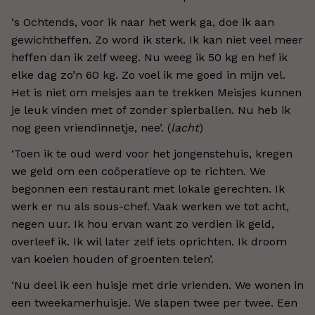
‘s Ochtends, voor ik naar het werk ga, doe ik aan
gewichtheffen. Zo word ik sterk. Ik kan niet veel meer
heffen dan ik zelf weeg. Nu weeg ik 50 kg en hef ik
elke dag zo’n 60 kg. Zo voel ik me goed in mijn vel.
Het is niet om meisjes aan te trekken Meisjes kunnen
je leuk vinden met of zonder spierballen. Nu heb ik
nog geen vriendinnetje, nee’. (
lacht
)
‘Toen ik te oud werd voor het jongenstehuis, kregen
we geld om een coöperatieve op te richten. We
begonnen een restaurant met lokale gerechten. Ik
werk er nu als sous-chef. Vaak werken we tot acht,
negen uur. Ik hou ervan want zo verdien ik geld,
overleef ik. Ik wil later zelf iets oprichten. Ik droom
van koeien houden of groenten telen’.
‘Nu deel ik een huisje met drie vrienden. We wonen in
een tweekamerhuisje. We slapen twee per twee. Een