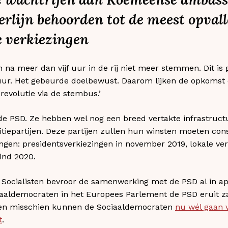
erlijn behoorden tot de meest opval
 verkiezingen
 meer dan vijf uur in de rij niet meer stemmen. Dit is g
ur. Het gebeurde doelbewust. Daarom lijken de opkomst 
revolutie via de stembus.’
 de PSD. Ze hebben wel nog een breed vertakte infrastructu
sitiepartijen. Deze partijen zullen hun winsten moeten co
zingen: presidentsverkiezingen in november 2019, lokale ve
ind 2020.
 Socialisten bevroor de samenwerking met de PSD al in apr
iaaldemocraten in het Europees Parlement de PSD eruit za
 en misschien kunnen de Sociaaldemocraten
nu wél gaan 
t
.