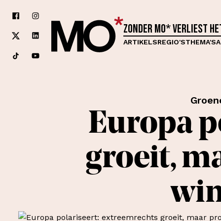
Zonder MO* verliest h
ARTIKELS
REGIO'S
THEMA'S
A
Groen
Europa po
groeit, m
win