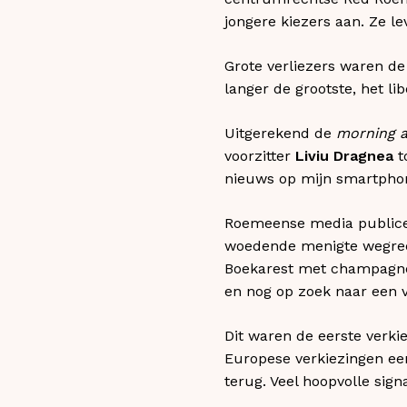
jongere kiezers aan. Ze l
Grote verliezers waren de 
langer de grootste, het li
Uitgerekend de
morning a
voorzitter
Liviu Dragnea
t
nieuws op mijn smartphon
Roemeense media public
woedende menigte wegree
Boekarest met champagne o
en nog op zoek naar een ve
Dit waren de eerste verk
Europese verkiezingen een 
terug. Veel hoopvolle signa