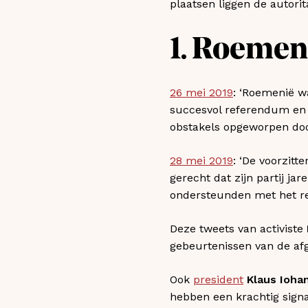
plaatsen liggen de autorit
1. Roemeni
26 mei 2019
: ‘Roemenië w
succesvol referendum en 
obstakels opgeworpen door
28 mei 2019
: ‘De voorzitt
gerecht dat zijn partij j
ondersteunden met het r
Deze tweets van activiste
gebeurtenissen van de a
Ook
president
Klaus Ioha
hebben een krachtig signa