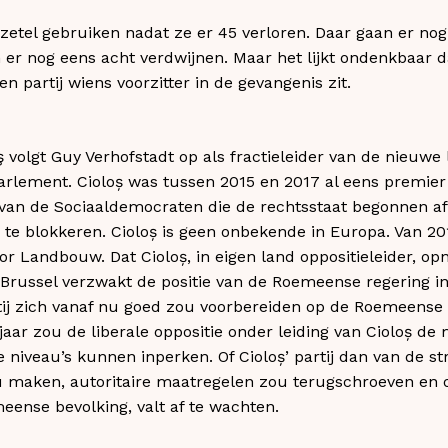
etel gebruiken nadat ze er 45 verloren. Daar gaan er nog e
er nog eens acht verdwijnen. Maar het lijkt ondenkbaar 
 partij wiens voorzitter in de gevangenis zit.
volgt Guy Verhofstadt op als fractieleider van de nieuwe 
arlement. Cioloș was tussen 2015 en 2017 al eens premie
an de Sociaaldemocraten die de rechtsstaat begonnen af 
te blokkeren. Cioloș is geen onbekende in Europa. Van 201
 Landbouw. Dat Cioloș, in eigen land oppositieleider, op
 Brussel verzwakt de positie van de Roemeense regering in
rtij zich vanaf nu goed zou voorbereiden op de Roemeens
jaar zou de liberale oppositie onder leiding van Cioloș de
niveau’s kunnen inperken. Of Cioloș’ partij dan van de str
ou maken, autoritaire maatregelen zou terugschroeven en
eense bevolking, valt af te wachten.