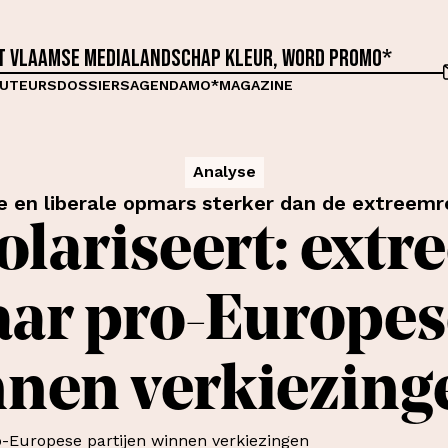
et Vlaamse medialandschap kleur, word proMO*
UTEURS
DOSSIERS
AGENDA
MO*MAGAZINE
Analyse
e en liberale opmars sterker dan de extreemr
lariseert: ext
aar pro-Europes
nen verkiezing