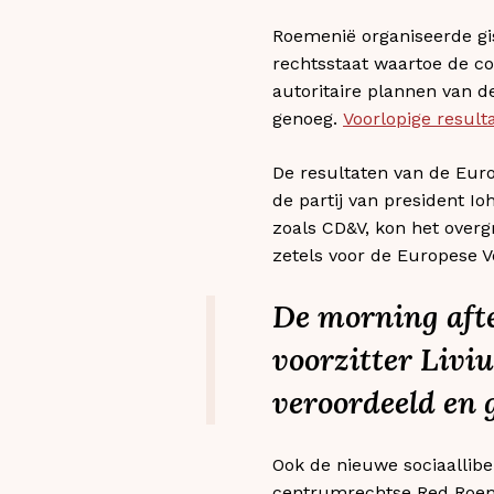
Roemenië organiseerde gi
rechtsstaat waartoe de co
autoritaire plannen van 
genoeg.
Voorlopige result
De resultaten van de Euro
de partij van president I
zoals CD&V, kon het overg
zetels voor de Europese Vo
De
morning aft
voorzitter Livi
veroordeeld en 
Ook de nieuwe sociaallibe
centrumrechtse Red Roemeni