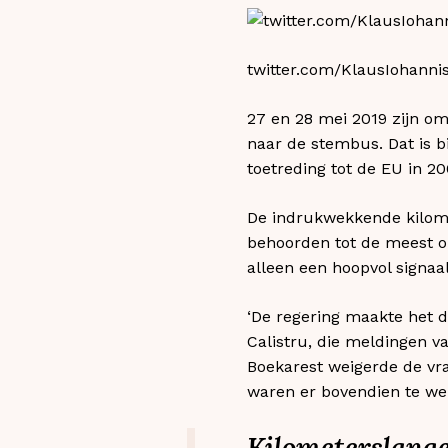
twitter.com/KlausIohanni
27 en 28 mei 2019 zijn o
naar de stembus. Dat is b
toetreding tot de EU in 2
De indrukwekkende kilome
behoorden tot de meest o
alleen een hoopvol signaa
‘De regering maakte het d
Calistru, die meldingen 
Boekarest weigerde de v
waren er bovendien te wei
Kilometerslang