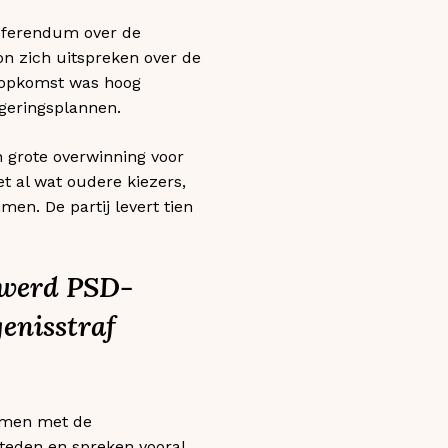
referendum over de
on zich uitspreken over de
e opkomst was hoog
geringsplannen.
n grote overwinning voor
t al wat oudere kiezers,
en. De partij levert tien
 werd PSD-
genisstraf
amen met de
steden en spreken vooral