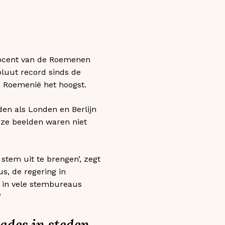
procent van de Roemenen
oluut record sinds de
n Roemenië het hoogst.
en als Londen en Berlijn
eze beelden waren niet
tem uit te brengen’, zegt
s, de regering in
 in vele stembureaus
’
ades in steden