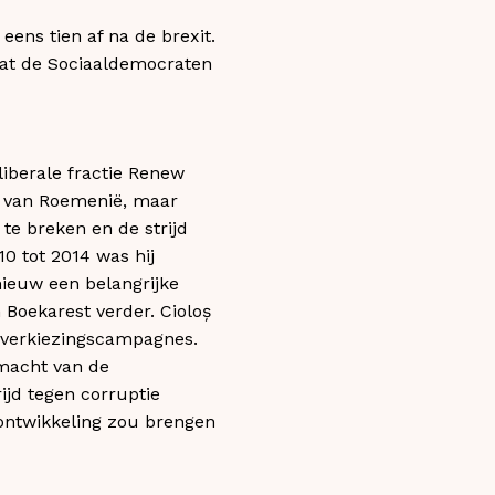
ens tien af na de brexit.
dat de Sociaaldemocraten
liberale fractie Renew
r van Roemenië, maar
te breken en de strijd
0 tot 2014 was hij
nieuw een belangrijke
 Boekarest verder. Cioloș
e verkiezingscampagnes.
 macht van de
ijd tegen corruptie
 ontwikkeling zou brengen