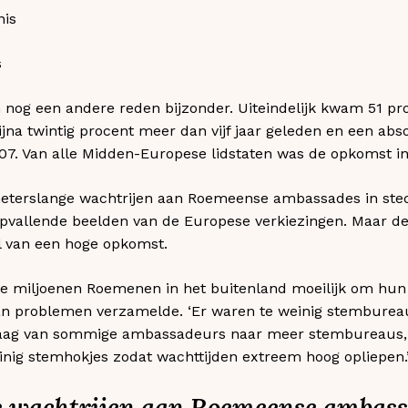
s
m nog een andere reden bijzonder. Uiteindelijk kwam 51 
ijna twintig procent meer dan vijf jaar geleden en een abs
007. Van alle Midden-Europese lidstaten was de opkomst i
terslange wachtrijen aan Roemeense ambassades in sted
pvallende beelden van de Europese verkiezingen. Maar d
l van een hoge opkomst.
e miljoenen Roemenen in het buitenland moeilijk om hun s
van problemen verzamelde. ‘Er waren te weinig stembureau
raag van sommige ambassadeurs naar meer stembureaus,
nig stemhokjes zodat wachttijden extreem hoog opliepen.
e wachtrijen aan Roemeense ambass