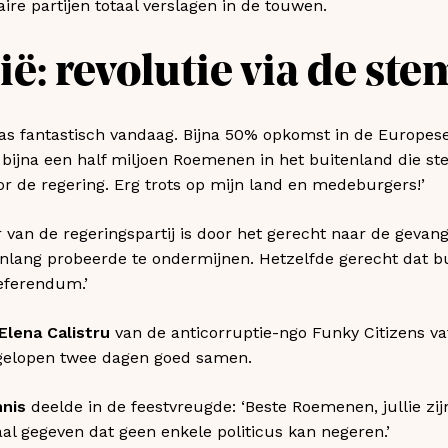
aire partijen totaal verslagen in de touwen.
ë: revolutie via de st
as fantastisch vandaag. Bijna 50% opkomst in de Europese
bijna een half miljoen Roemenen in het buitenland die st
 de regering. Erg trots op mijn land en medeburgers!’
er van de regeringspartij is door het gerecht naar de geva
arenlang probeerde te ondermijnen. Hetzelfde gerecht dat b
eferendum.’
Elena Calistru
van de anticorruptie-ngo Funky Citizens va
fgelopen twee dagen goed samen.
nnis
deelde in de feestvreugde: ‘Beste Roemenen, jullie zijn
al gegeven dat geen enkele politicus kan negeren.’