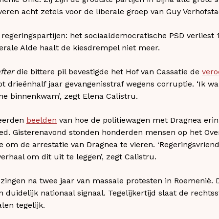
everen acht zetels voor de liberale groep van Guy Verhof
regeringspartijen: het sociaaldemocratische PSD verliest 1
berale Alde haalt de kiesdrempel niet meer.
fter
die bittere pil bevestigde het Hof van Cassatie de
vero
ot drieënhalf jaar gevangenisstraf wegens corruptie. ‘Ik w
e binnenkwam’, zegt Elena Calistru.
eerden
beelden
van hoe de politiewagen met Dragnea erin 
d. Gisterenavond stonden honderden mensen op het Over
m de arrestatie van Dragnea te vieren. ‘Regeringsvriende
rhaal om dit uit te leggen’, zegt Calistru.
iezingen na twee jaar van massale protesten in Roemenië.
duidelijk nationaal signaal. Tegelijkertijd slaat de rechts
len tegelijk.