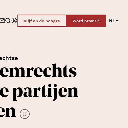
NL
Blijf op de hoogte
Word proMO*
echtse
reemrechts
e partijen
en