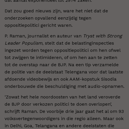
dat aantal exponentieel tot 2974 zaken.
Dat zou goed nieuws zijn, ware het niet dat de
onderzoeken opvallend eenzijdig tegen
oppositiepolitici gericht waren.
P. Raman, journalist en auteur van
Tryst with Strong
Leader Populism
, stelt dat de belastinginspecties
ingezet worden tegen oppositiepolitici om hen ofwel
tot zwijgen te intimideren, of om hen aan te zetten
tot de overstap naar de BJP. Na een tip verzamelde
de politie van de deelstaat Telengana voor dat laatste
afdoende videobewijs en ook AAM-kopstuk Sisodia
onderbouwde die beschuldiging met audio-opnamen.
‘Zowat het hele noordoosten van het land veroverde
de BJP door verkozen politici te doen overlopen’,
schrijft Raman. De voorbije drie jaar gaat het al om 93
volksvertegenwoordigers in die regio alleen. Maar ook
in Delhi, Goa, Telangana en andere deelstaten die