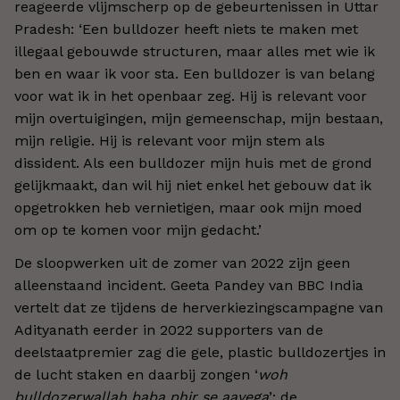
reageerde vlijmscherp op de gebeurtenissen in Uttar
Pradesh: ‘Een bulldozer heeft niets te maken met
illegaal gebouwde structuren, maar alles met wie ik
ben en waar ik voor sta. Een bulldozer is van belang
voor wat ik in het openbaar zeg. Hij is relevant voor
mijn overtuigingen, mijn gemeenschap, mijn bestaan,
mijn religie. Hij is relevant voor mijn stem als
dissident. Als een bulldozer mijn huis met de grond
gelijkmaakt, dan wil hij niet enkel het gebouw dat ik
opgetrokken heb vernietigen, maar ook mijn moed
om op te komen voor mijn gedacht.’
De sloopwerken uit de zomer van 2022 zijn geen
alleenstaand incident. Geeta Pandey van BBC India
vertelt dat ze tijdens de herverkiezingscampagne van
Adityanath eerder in 2022 supporters van de
deelstaatpremier zag die gele, plastic bulldozertjes in
de lucht staken en daarbij zongen ‘
woh
bulldozerwallah baba phir se aayega
’: de