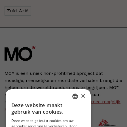
Zuid-Azië
MO* is een uniek non-profitmediaproject dat
moedige, menselijke en mondiale verhalen brengt die
helpen om de wereld rondom ons te begrijpen. MO*
×
maakt de veranderende wereld begrijpbaar,
ervaarbaar en hanteerbaar.
MO* wordt mee mogelijk
Deze website maakt
DUTCH
gemaakt door onze leden
.
gebruik van cookies.
FRENCH
Deze website gebruikt cookies om uw
gebruikerservaring te verbeteren. Door