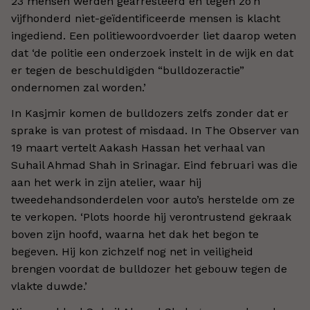
23 mensen werden gearresteerd en tegen zo’n
vijfhonderd niet-geïdentificeerde mensen is klacht
ingediend. Een politiewoordvoerder liet daarop weten
dat ‘de politie een onderzoek instelt in de wijk en dat
er tegen de beschuldigden “bulldozeractie”
ondernomen zal worden.’
In Kasjmir komen de bulldozers zelfs zonder dat er
sprake is van protest of misdaad. In The Observer van
19 maart vertelt Aakash Hassan het verhaal van
Suhail Ahmad Shah in Srinagar. Eind februari was die
aan het werk in zijn atelier, waar hij
tweedehandsonderdelen voor auto’s herstelde om ze
te verkopen. ‘Plots hoorde hij verontrustend gekraak
boven zijn hoofd, waarna het dak het begon te
begeven. Hij kon zichzelf nog net in veiligheid
brengen voordat de bulldozer het gebouw tegen de
vlakte duwde.’