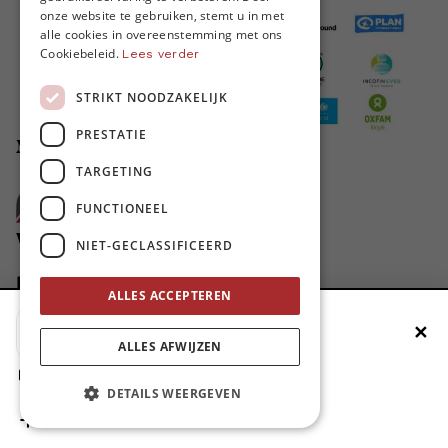
ENGLISH
onze website te gebruiken, stemt u in met
alle cookies in overeenstemming met ons
Cookiebeleid.
Lees verder
STRIKT NOODZAKELIJK
PRESTATIE
MO* wordt gesteund door
TARGETING
FUNCTIONEEL
Volg ons
NIET-GECLASSIFICEERD
ALLES ACCEPTEREN
Over MO*
✕
Voeg MO* toe aan je beginscherm
ALLES AFWIJZEN
Over MO*
1. Druk op de deelknop
Onze missie
DETAILS WEERGEVEN
2. Scrol naar beneden
Contacteer MO*
3. Druk op ‘Zet op het beginscherm’
Onze auteurs