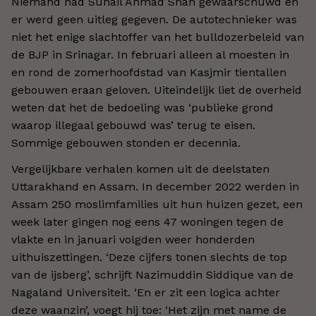
Niemand had Suhail Ahmad Shah gewaarschuwd en
er werd geen uitleg gegeven. De autotechnieker was
niet het enige slachtoffer van het bulldozerbeleid van
de BJP in Srinagar. In februari alleen al moesten in
en rond de zomerhoofdstad van Kasjmir tientallen
gebouwen eraan geloven. Uiteindelijk liet de overheid
weten dat het de bedoeling was ‘publieke grond
waarop illegaal gebouwd was’ terug te eisen.
Sommige gebouwen stonden er decennia.
Vergelijkbare verhalen komen uit de deelstaten
Uttarakhand en Assam. In december 2022 werden in
Assam 250 moslimfamilies uit hun huizen gezet, een
week later gingen nog eens 47 woningen tegen de
vlakte en in januari volgden weer honderden
uithuiszettingen. ‘Deze cijfers tonen slechts de top
van de ijsberg’, schrijft Nazimuddin Siddique van de
Nagaland Universiteit. ‘En er zit een logica achter
deze waanzin’, voegt hij toe: ‘Het zijn met name de