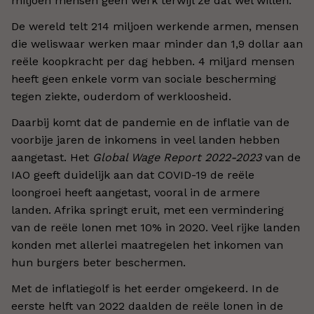
miljoen mensen geen werk terwijl ze dat wel willen.
De wereld telt 214 miljoen werkende armen, mensen
die weliswaar werken maar minder dan 1,9 dollar aan
reële koopkracht per dag hebben. 4 miljard mensen
heeft geen enkele vorm van sociale bescherming
tegen ziekte, ouderdom of werkloosheid.
Daarbij komt dat de pandemie en de inflatie van de
voorbije jaren de inkomens in veel landen hebben
aangetast. Het
Global Wage Report 2022-2023
van de
IAO geeft duidelijk aan dat COVID-19 de reële
loongroei heeft aangetast, vooral in de armere
landen. Afrika springt eruit, met een vermindering
van de reële lonen met 10% in 2020. Veel rijke landen
konden met allerlei maatregelen het inkomen van
hun burgers beter beschermen.
Met de inflatiegolf is het eerder omgekeerd. In de
eerste helft van 2022 daalden de reële lonen in de