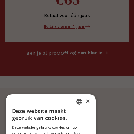
€65
Betaal voor één jaar.
Ik kies voor 1 jaar
Log dan hier in
Ben je al proMO*
×
DIT ARTIKEL DELEN
Deze website maakt
DUTCH
Steun ons
gebruik van cookies.
Blijf op de hoogte
FRENCH
Deze website gebruikt cookies om uw
gebruikerservaring te verbeteren. Door