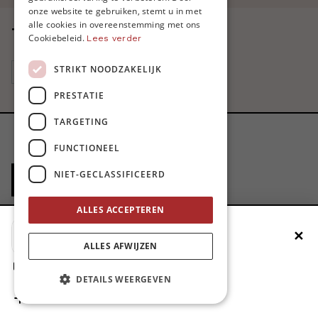
ENGLISH
onze website te gebruiken, stemt u in met
alle cookies in overeenstemming met ons
Tags
Cookiebeleid.
Lees verder
STRIKT NOODZAKELIJK
Centraal-Afrika
PRESTATIE
TARGETING
FUNCTIONEEL
NIET-GECLASSIFICEERD
ALLES ACCEPTEREN
MO* is een uniek non-profitmediaproject dat
✕
Voeg MO* toe aan je beginscherm
moedige, menselijke en mondiale verhalen brengt die
ALLES AFWIJZEN
helpen om de wereld rondom ons te begrijpen. MO*
1. Druk op de deelknop
DETAILS WEERGEVEN
maakt de veranderende wereld begrijpbaar,
2. Scrol naar beneden
3. Druk op ‘Zet op het beginscherm’
ervaarbaar en hanteerbaar.
MO* wordt mee mogelijk
gemaakt door onze leden
.