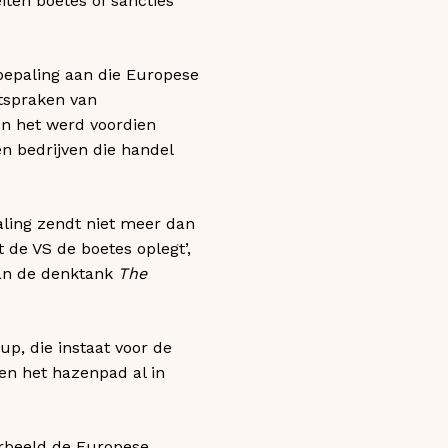
iten boetes of sancties
­bepaling aan die Europese
itspraken van
n het werd voordien
en bedrijven die handel
paling zendt niet meer dan
de VS de boetes oplegt’,
van de denktank
The
p, die instaat voor de
en het hazenpad al in
orbeeld de Europese