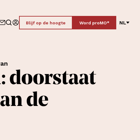
NL
Blijf op de hoogte
Word proMO*
ran
: doorstaat
an de