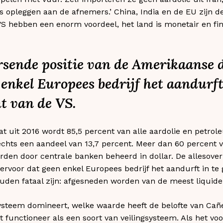
s opleggen aan de afnemers.’ China, India en de EU zijn d
 VS hebben een enorm voordeel, het land is monetair en fi
rsende positie van de Amerikaanse d
 enkel Europees bedrijf het aandurft
t van de VS.
tat uit 2016 wordt 85,5 percent van alle aardolie en pet
lechts een aandeel van 13,7 percent. Meer dan 60 percent v
rden door centrale banken beheerd in dollar. De allesove
ervoor dat geen enkel Europees bedrijf het aandurft in t
uden fataal zijn: afgesneden worden van de meest liquide
systeem domineert, welke waarde heeft de belofte van Cañ
 functioneer als een soort van veilingsysteem. Als het vo