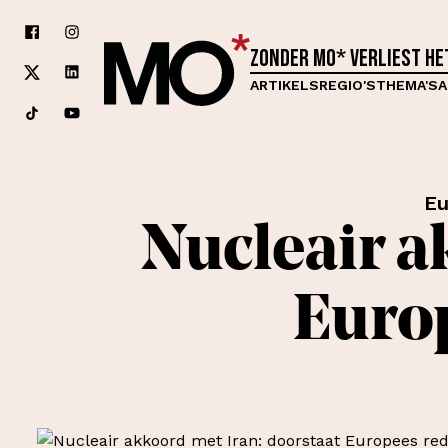
Zonder MO* verliest h
ARTIKELS
REGIO'S
THEMA'S
A
Eu
Nucleair a
Euro