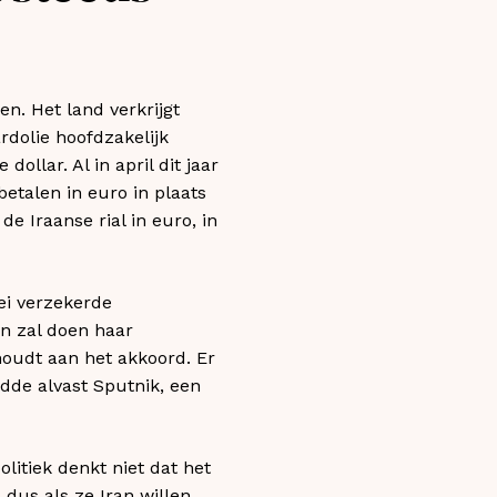
n. Het land verkrijgt
rdolie hoofdzakelijk
ollar. Al in april dit jaar
etalen in euro in plaats
e Iraanse rial in euro, in
ei verzekerde
n zal doen haar
houdt aan het akkoord. Er
dde alvast Sputnik, een
olitiek denkt niet dat het
 dus als ze Iran willen