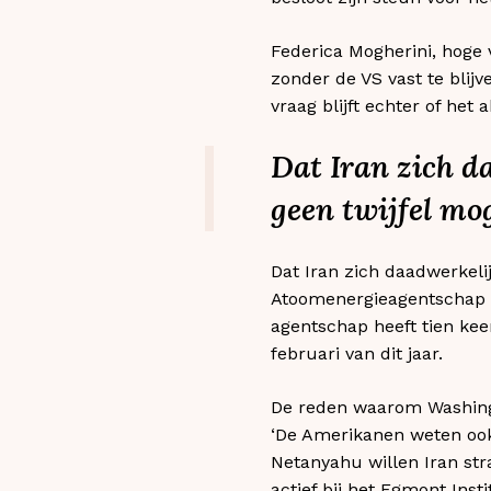
Federica Mogherini, hoge
zonder de VS vast te blij
vraag blijft echter of he
Dat Iran zich d
geen twijfel mog
Dat Iran zich daadwerkelij
Atoomenergieagentschap (I
agentschap heeft tien keer
februari van dit jaar.
De reden waarom Washingto
‘De Amerikanen weten ook
Netanyahu willen Iran stra
actief bij het Egmont Inst