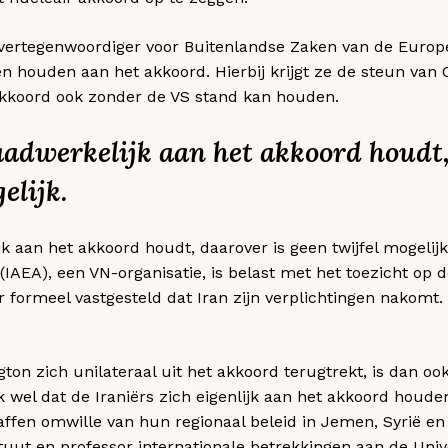
 vertegenwoordiger voor Buitenlandse Zaken van de Europ
ven houden aan het akkoord. Hierbij krijgt ze de steun van
t akkoord ook zonder de VS stand kan houden.
aadwerkelijk aan het akkoord houdt,
elijk.
k aan het akkoord houdt, daarover is geen twijfel mogelijk
AEA), een VN-organisatie, is belast met het toezicht op d
 formeel vastgesteld dat Iran zijn verplichtingen nakomt. 
n zich unilateraal uit het akkoord terugtrekt, is dan ook
 wel dat de Iraniërs zich eigenlijk aan het akkoord hou
ffen omwille van hun regionaal beleid in Jemen, Syrië en I
ituut en professor internationale betrekkingen aan de Unive