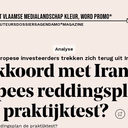
et Vlaamse medialandschap kleur, word proMO*
UTEURS
DOSSIERS
AGENDA
MO*MAGAZINE
Analyse
ropese investeerders trekken zich terug uit I
kkoord met Iran
pees reddingspl
praktijktest?