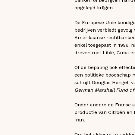
banken of bedrijven hande
opgelegd krijgen.
De Europese Unie kondigde
bedrijven verbiedt gevolg
Amerikaanse rechtbanken.
enkel toegepast in 1996, n
dreven met Libië, Cuba en
Of de bepaling ook effecti
een politieke boodschap 
schrijft Douglas Hengel, 
German Marshall Fund of 
Onder andere de Franse a
productie van Citroën en
Iran.
Om het akkoord te redden