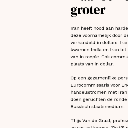
groter
Iran heeft nood aan harde
deze voornamelijk door de
verhandeld in dollars. Ira
kwamen India en Iran tot 
van in roepie. Ook commun
plaats van in dollar.
Op een gezamenlijke pers
Eurocommissaris voor Ener
handelsstromen met Iran t
doen geruchten de ronde d
Russisch staatsmedium.
Thijs Van de Graaf, profes
zo ver zal komen. ‘De VS s