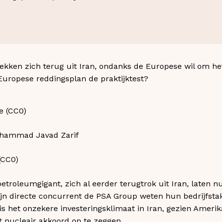
ekken zich terug uit Iran, ondanks de Europese wil om he
Europese reddingsplan de praktijktest?
ohammad Javad Zarif
CC0)​
troleumgigant, zich al eerder terugtrok uit Iran, laten n
n directe concurrent de PSA Group weten hun bedrijfstak
 is het onzekere investeringsklimaat in Iran, gezien Amer
et nucleair akkoord op te zeggen.