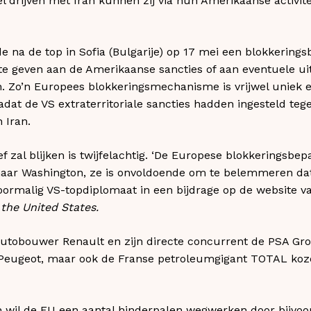
l drijven met Iran kunnen zij via hun Amerikaanse activite
 na de top in Sofia (Bulgarije) op 17 mei een blokkerings
 te geven aan de Amerikaanse sancties of aan eventuele u
 Zo’n Europees blokkeringsmechanisme is vrijwel uniek e
adat de VS extraterritoriale sancties hadden ingesteld teg
 Iran.
ef zal blijken is twijfelachtig. ‘De Europese blokkeringsbe
naar Washington, ze is onvoldoende om te belemmeren dat 
voormalig VS-topdiplomaat in een bijdrage op de website 
the United States.
utobouwer Renault en zijn directe concurrent de PSA Grou
 Peugeot, maar ook de Franse petroleumgigant TOTAL koz
 wil de EU een aantal hinderpalen wegwerken door bijvo