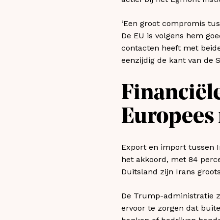
‘Een groot compromis tusse
De EU is volgens hem goed
contacten heeft met beide
eenzijdig de kant van de S
Financiël
Europees 
Export en import tussen I
het akkoord, met 84 percen
Duitsland zijn Irans groo
De Trump-administratie zw
ervoor te zorgen dat buit