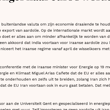
 buitenlandse valuta om zijn economie draaiende te houde
 export van aardolie. Op de internationale markt wordt aa
n doet er alles aan om minder afhankelijk te worden van de d
een akkoord dat India voortaan voor Iraanse aardolie zou b
iceert het Iraanse regime vanaf april de wisselkoers met d
conferentie met de Iraanse minister voor Energie op 19 m
gie en Klimaat Miguel Arias Cañete dat de EU er alles aa
e onderhouden en zelfs uit te breiden, zolang Iran zich 
at de EU Iran voortaan ook in euro gaat betalen. Dat mel
sor aan de Universiteit Gent en gespecialiseerd in energiep
pelen met vuur. Zelf importeren ze geen aardolie uit Iran,