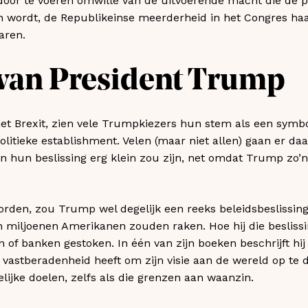
door te voeren omwille van de uitvoerende macht die de pr
n wordt, de Republikeinse meerderheid in het Congres haa
aren.
van President Trump
met Brexit, zien vele Trumpkiezers hun stem als een symb
olitieke establishment. Velen (maar niet allen) gaan er daa
an hun beslissing erg klein zou zijn, net omdat Trump zo’n
worden, zou Trump wel degelijk een reeks beleidsbesliss
an miljoenen Amerikanen zouden raken. Hoe hij die beslis
of banken gestoken. In één van zijn boeken beschrijft hij 
vastberadenheid heeft om zijn visie aan de wereld op te 
delijke doelen, zelfs als die grenzen aan waanzin.