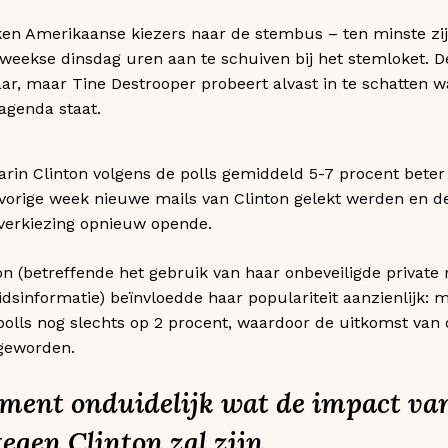
en Amerikaanse kiezers naar de stembus – ten minste zij 
ekse dinsdag uren aan te schuiven bij het stemloket. D
aar, maar Tine Destrooper probeert alvast in te schatten 
agenda staat.
in Clinton volgens de polls gemiddeld 5-7 procent bete
t vorige week nieuwe mails van Clinton gelekt werden en 
 verkiezing opnieuw opende.
n (betreffende het gebruik van haar onbeveiligde private 
idsinformatie) beïnvloedde haar populariteit aanzienlijk: 
olls nog slechts op 2 procent, waardoor de uitkomst van
 geworden.
oment onduidelijk wat de impact va
egen Clinton zal zijn