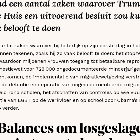
ad een aantal zaken waarover Trump
e Huis een uitvoerend besluit zou k
k belooft te doen
antal zaken waarover hij letterlijk op zijn eerste dag in he
nen tekenen, zoals hij zo vaak belooft te doen: het stopze
aardoor miljoenen vrouwen toegang tot betaalbare repr
mnestiewet voor 728.000 ongedocumenteerde minderjarige
terechtkomen, de implementatie van migratiewetgeving ver
oogde detentie en deporatie van ongedocumenteerde migra
eeld rond scholen, het afschaffen van controles op wie v
natie van LGBT op de werkvloer en op school door Obama
 verder.
Balances om losgeslag