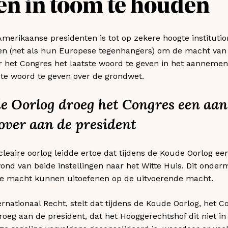
len in toom te houden
merikaanse presidenten is tot op zekere hoogte institutio
n (net als hun Europese tegenhangers) om de macht van 
or het Congres het laatste woord te geven in het aannemen
ste woord te geven over de grondwet.
e Oorlog droeg het Congres een aanz
over aan de president
cleaire oorlog leidde ertoe dat tijdens de Koude Oorlog ee
nd van beide instellingen naar het Witte Huis. Dit onderm
ke macht kunnen uitoefenen op de uitvoerende macht.
ernationaal Recht, stelt dat tijdens de Koude Oorlog, het C
roeg aan de president, dat het Hooggerechtshof dit niet in