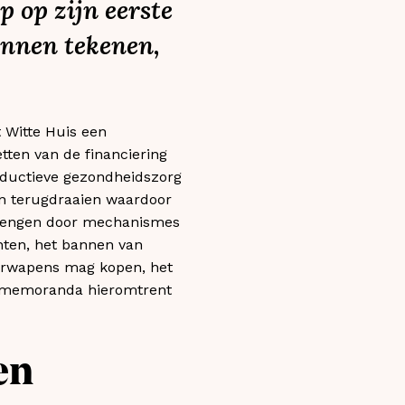
 op zijn eerste
unnen tekenen,
t Witte Huis een
tten van de financiering
oductieve gezondheidszorg
n terugdraaien waardoor
strengen door mechanismes
nten, het bannen van
uurwapens mag kopen, het
’s memoranda hieromtrent
en