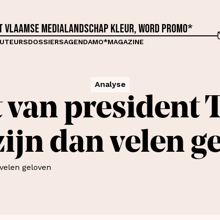
et Vlaamse medialandschap kleur, word proMO*
UTEURS
DOSSIERS
AGENDA
MO*MAGAZINE
Analyse
 van president 
zijn dan velen g