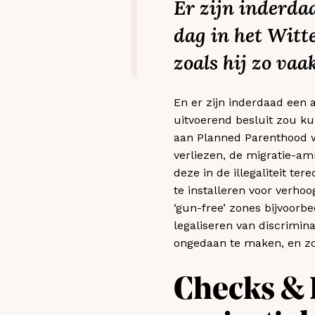
Er zijn inderda
dag in het Witt
zoals hij zo vaa
En er zijn inderdaad een a
uitvoerend besluit zou kun
aan Planned Parenthood w
verliezen, de migratie-a
deze in de illegaliteit 
te installeren voor verh
‘gun-free’ zones bijvoorb
legaliseren van discrimi
ongedaan te maken, en zo
Checks & 