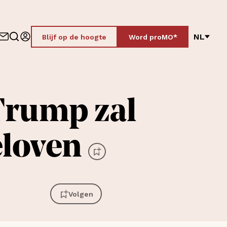
NL
Blijf op de hoogte
Word proMO*
Trump zal
eloven
Volgen