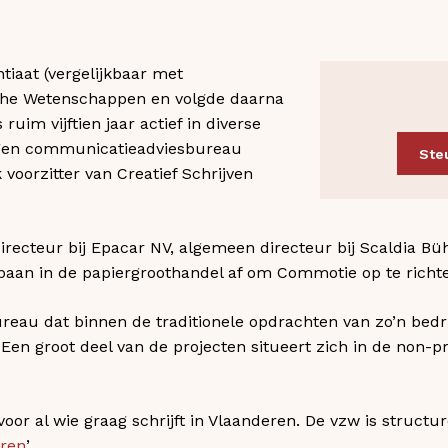
tiaat (vergelijkbaar met
che Wetenschappen en volgde daarna
uim vijftien jaar actief in diverse
igen communicatieadviesbureau
Ste
 voorzitter van Creatief Schrijven
irecteur bij Epacar NV, algemeen directeur bij Scaldia B
opbaan in de papiergroothandel af om Commotie op te richt
au dat binnen de traditionele opdrachten van zo’n bedrij
en groot deel van de projecten situeert zich in de non-pro
voor al wie graag schrijft in Vlaanderen. De vzw is struct
eren
’.