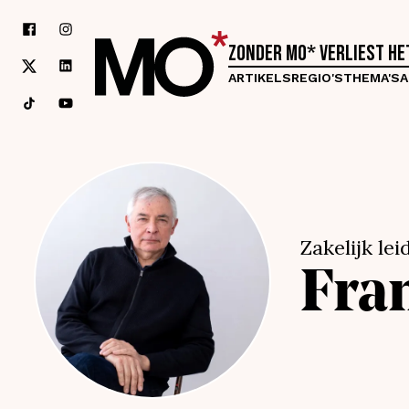
Zonder MO* verliest h
ARTIKELS
REGIO'S
THEMA'S
A
Zakelijk lei
Fra