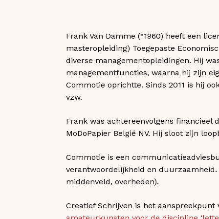
Frank Van Damme (°1960) heeft een licen
masteropleiding) Toegepaste Economis
diverse managementopleidingen. Hij was r
managementfuncties, waarna hij zijn e
Commotie oprichtte. Sinds 2011 is hij ook
vzw.
Frank was achtereenvolgens financieel d
MoDoPapier België NV. Hij sloot zijn lo
Commotie is een communicatieadviesbure
verantwoordelijkheid en duurzaamheid. E
middenveld, overheden).
Creatief Schrijven is het aanspreekpunt 
amateurkunsten voor de discipline ‘lett