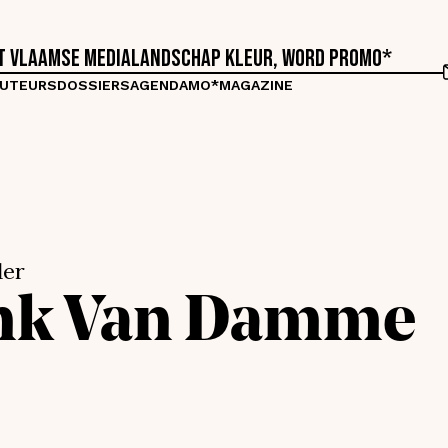
et Vlaamse medialandschap kleur, word proMO*
UTEURS
DOSSIERS
AGENDA
MO*MAGAZINE
der
nk
Van Damme