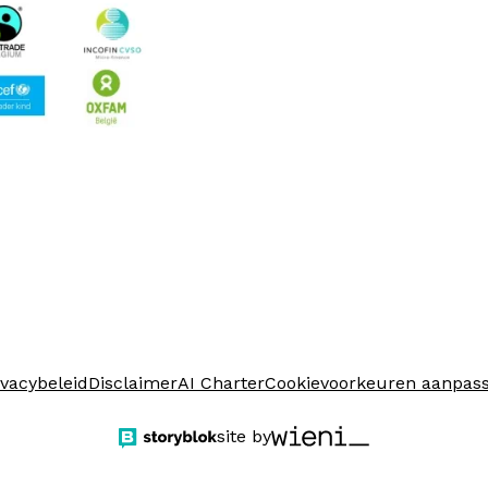
ivacybeleid
Disclaimer
AI Charter
Cookievoorkeuren aanpas
site by