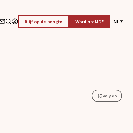
NL
Blijf op de hoogte
Word proMO*
Volgen