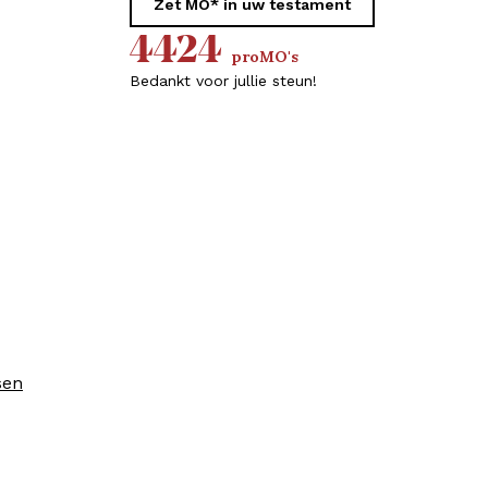
Zet MO* in uw testament
4424
proMO's
Bedankt voor jullie steun!
sen