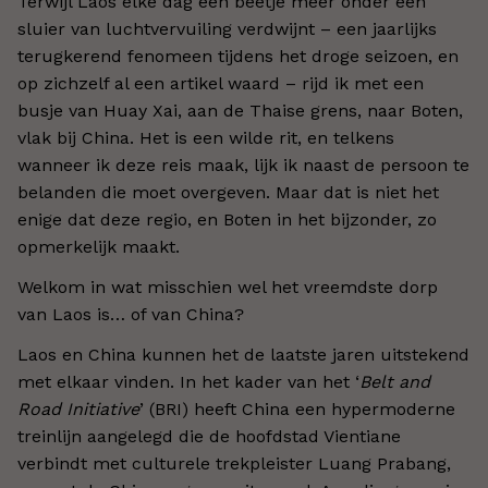
Terwijl Laos elke dag een beetje meer onder een
sluier van luchtvervuiling verdwijnt – een jaarlijks
terugkerend fenomeen tijdens het droge seizoen, en
op zichzelf al een artikel waard – rijd ik met een
busje van Huay Xai, aan de Thaise grens, naar Boten,
vlak bij China. Het is een wilde rit, en telkens
wanneer ik deze reis maak, lijk ik naast de persoon te
belanden die moet overgeven. Maar dat is niet het
enige dat deze regio, en Boten in het bijzonder, zo
opmerkelijk maakt.
Welkom in wat misschien wel het vreemdste dorp
van Laos is… of van China?
Laos en China kunnen het de laatste jaren uitstekend
met elkaar vinden. In het kader van het ‘
Belt and
Road Initiative
’ (BRI) heeft China een hypermoderne
treinlijn aangelegd die de hoofdstad Vientiane
verbindt met culturele trekpleister Luang Prabang,