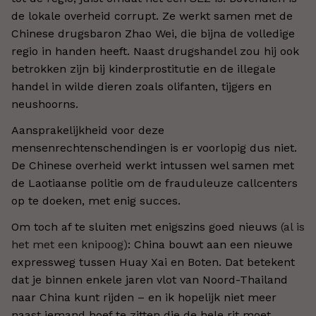
de lokale overheid corrupt. Ze werkt samen met de
Chinese drugsbaron Zhao Wei, die bijna de volledige
regio in handen heeft. Naast drugshandel zou hij ook
betrokken zijn bij kinderprostitutie en de illegale
handel in wilde dieren zoals olifanten, tijgers en
neushoorns.
Aansprakelijkheid voor deze
mensenrechtenschendingen is er voorlopig dus niet.
De Chinese overheid werkt intussen wel samen met
de Laotiaanse politie om de frauduleuze callcenters
op te doeken, met enig succes.
Om toch af te sluiten met enigszins goed nieuws
(al is
het met een knipoog)
: China bouwt aan een nieuwe
expressweg tussen Huay Xai en Boten. Dat betekent
dat je binnen enkele jaren vlot van Noord-Thailand
naar China kunt rijden – en ik hopelijk niet meer
naast iemand hoef te zitten die de hele rit moet