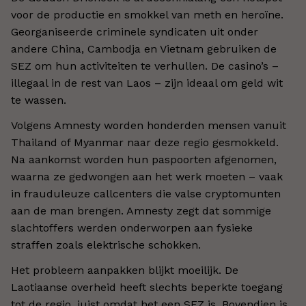
voor de productie en smokkel van meth en heroïne.
Georganiseerde criminele syndicaten uit onder
andere China, Cambodja en Vietnam gebruiken de
SEZ om hun activiteiten te verhullen. De casino’s –
illegaal in de rest van Laos – zijn ideaal om geld wit
te wassen.
Volgens Amnesty worden honderden mensen vanuit
Thailand of Myanmar naar deze regio gesmokkeld.
Na aankomst worden hun paspoorten afgenomen,
waarna ze gedwongen aan het werk moeten – vaak
in frauduleuze callcenters die valse cryptomunten
aan de man brengen. Amnesty zegt dat sommige
slachtoffers werden onderworpen aan fysieke
straffen zoals elektrische schokken.
Het probleem aanpakken blijkt moeilijk. De
Laotiaanse overheid heeft slechts beperkte toegang
tot de regio, juist omdat het een SEZ is. Bovendien is