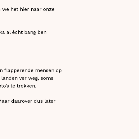
n we het hier naar onze
ika al écht bang ben
 en flapperende mensen op
e landen ver weg, soms
o’s te trekken.
aar daarover dus later