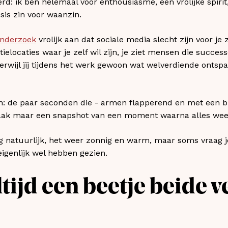
rd: ik ben helemaal voor enthousiasme, een vrolijke spirit,
is zin voor waanzin.
nderzoek
vrolijk aan dat sociale media slecht zijn voor je z
ielocaties waar je zelf wil zijn, je ziet mensen die succe
rwijl jij tijdens het werk gewoon wat welverdiende ontspa
len: de paar seconden die - armen flapperend en met een 
vaak maar een snapshot van een moment waarna alles wee
g natuurlijk, het weer zonnig en warm, maar soms vraag je 
igenlijk wel hebben gezien.
tijd een beetje beide v