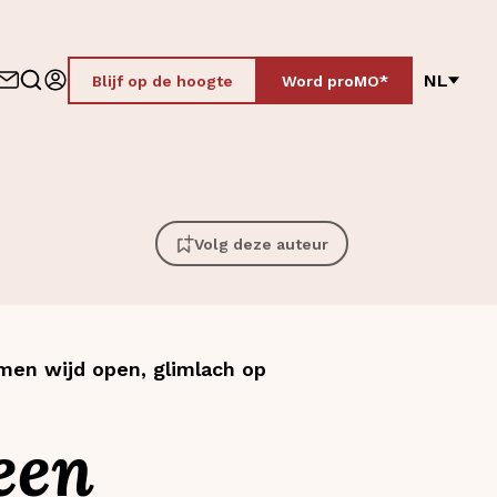
NL
Blijf op de hoogte
Word proMO*
Volg deze auteur
men wijd open, glimlach op
een