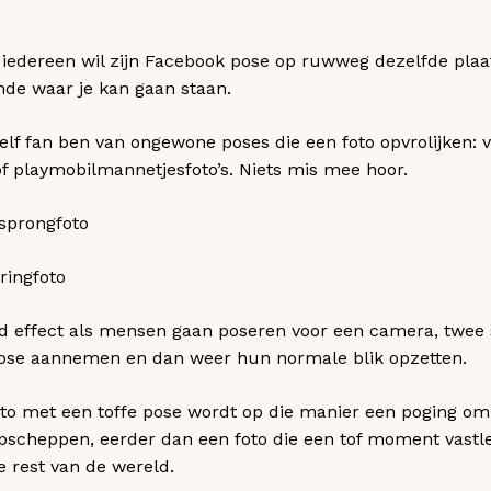
t iedereen wil zijn Facebook pose op ruwweg dezelfde pla
nde waar je kan gaan staan.
elf fan ben van ongewone poses die een foto opvrolijken: 
 of playmobilmannetjesfoto’s. Niets mis mee hoor.
ringfoto
d effect als mensen gaan poseren voor een camera, twe
ose aannemen en dan weer hun normale blik opzetten.
foto met een toffe pose wordt op die manier een poging o
scheppen, eerder dan een foto die een tof moment vastlegt
de rest van de wereld.