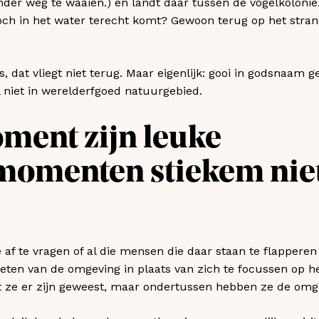
nder weg te waaien.) en landt daar tussen de vogelkolonie
 toch in het water terecht komt? Gewoon terug op het stran
s, dat vliegt niet terug. Maar eigenlijk: gooi in godsnaam 
 niet in werelderfgoed natuurgebied.
ment zijn leuke
momenten stiekem nie
 af te vragen of al die mensen die daar staan te flapper
ten van de omgeving in plaats van zich te focussen op he
at ze er zijn geweest, maar ondertussen hebben ze de omge