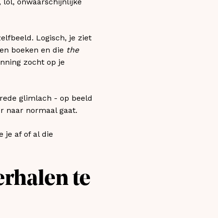
 lol, onwaarschijnlijke
elfbeeld. Logisch, je ziet
ssen boeken en die
the
nning zocht op je
brede glimlach - op beeld
r naar normaal gaat.
je af of al die
erhalen te