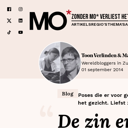
Zonder MO* verliest h
ARTIKELS
REGIO'S
THEMA'S
A
Toon Verlinden &
Ma
Wereldbloggers in Zu
01 september 2014
Blog
Poses die er voor 
“
het gezicht. Liefst
De zin 