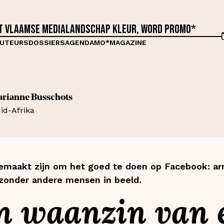
et Vlaamse medialandschap kleur, word proMO*
UTEURS
DOSSIERS
AGENDA
MO*MAGAZINE
rianne Busschots
id-Afrika
gemaakt zijn om het goed te doen op Facebook: ar
 zonder andere mensen in beeld.
en waanzin van 