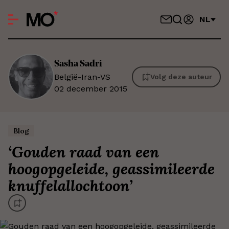
NL
Sasha
Sadri
België-Iran-VS
Volg deze auteur
02 december 2015
Blog
‘
Gouden raad van een
hoogopgeleide, geassimileerde
knuffelallochtoon
’