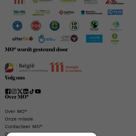
MO* wordt gesteund door
Volg ons
Over MO*
Over MO*
Onze missie
Contacteer MO*
Onze auteurs