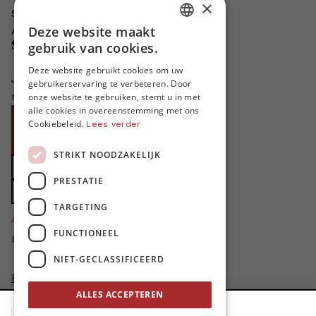
×
Schrijven voor MO*?
Deze website maakt
Adverteren in MO*
DUTCH
Steun MO*
gebruik van cookies.
FRENCH
Deze website gebruikt cookies om uw
Je helpt ons groeien. MO* bestaat
gebruikerservaring te verbeteren. Door
ENGLISH
niet zonder jouw steun!
onze website te gebruiken, stemt u in met
alle cookies in overeenstemming met ons
Word proMO*
Cookiebeleid.
Lees verder
Steun MO* met uw organisatie
STRIKT NOODZAKELIJK
Doe een gift
PRESTATIE
Zet MO* in uw testament
TARGETING
4424
proMO's
FUNCTIONEEL
Bedankt voor jullie steun!
NIET-GECLASSIFICEERD
Privacybeleid
Disclaimer
ALLES ACCEPTEREN
AI Charter